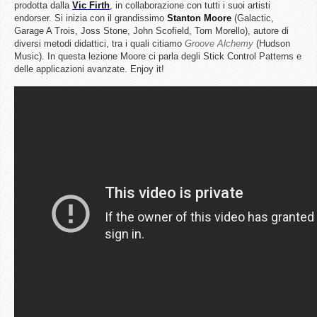
prodotta dalla
Vic Firth
, in collaborazione con tutti i suoi artisti
endorser. Si inizia con il grandissimo
Stanton
Moore
(Galactic,
Garage A Trois, Joss Stone, John Scofield, Tom Morello), autore di
diversi metodi didattici, tra i quali citiamo
Groove
Alchemy
(Hudson
Music). In questa lezione Moore ci parla degli Stick Control Patterns e
delle applicazioni avanzate. Enjoy it!