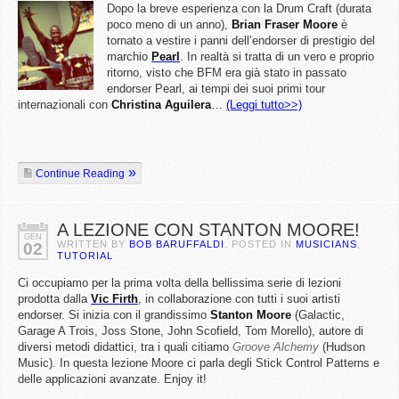
Dopo la breve esperienza con la Drum Craft (durata
poco meno di un anno),
Brian Fraser Moore
è
tornato a vestire i panni dell’endorser di prestigio del
marchio
Pearl
. In realtà si tratta di un vero e proprio
ritorno, visto che BFM era già stato in passato
endorser Pearl, ai tempi dei suoi primi tour
internazionali con
Christina
Aguilera
…
(Leggi tutto>>)
Continue Reading
A LEZIONE CON STANTON MOORE!
GEN
WRITTEN BY
BOB BARUFFALDI
. POSTED IN
MUSICIANS
,
02
TUTORIAL
Ci occupiamo per la prima volta della bellissima serie di lezioni
prodotta dalla
Vic Firth
, in collaborazione con tutti i suoi artisti
endorser. Si inizia con il grandissimo
Stanton
Moore
(Galactic,
Garage A Trois, Joss Stone, John Scofield, Tom Morello), autore di
diversi metodi didattici, tra i quali citiamo
Groove
Alchemy
(Hudson
Music). In questa lezione Moore ci parla degli Stick Control Patterns e
delle applicazioni avanzate. Enjoy it!