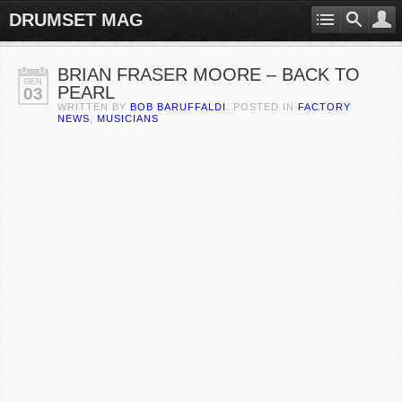
DRUMSET MAG
BRIAN FRASER MOORE – BACK TO
GEN
PEARL
03
WRITTEN BY
BOB BARUFFALDI
. POSTED IN
FACTORY
NEWS
,
MUSICIANS