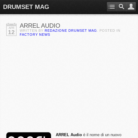
DRUMSET MAG
ARREL AUDIO
APR
WRITTEN BY
REDAZIONE DRUMSET MAG
. POSTED IN
12
FACTORY NEWS
ARREL
Audio
è il nome di un nuovo