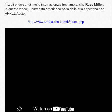
Tra gli endorser di livello internazionale troviamo anche
Russ
Miller
;
in questo video, il batterista americano parla della sua esperinza con
ARREL Audio.
http://www.arrel-audio.com/it/index.php