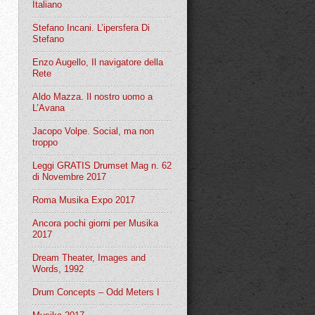
Italiano
Stefano Incani. L’ipersfera Di
Stefano
Enzo Augello, Il navigatore della
Rete
Aldo Mazza. Il nostro uomo a
L’Avana
Jacopo Volpe. Social, ma non
troppo
Leggi GRATIS Drumset Mag n. 62
di Novembre 2017
Roma Musika Expo 2017
Ancora pochi giorni per Musika
2017
Dream Theater, Images and
Words, 1992
Drum Concepts – Odd Meters I