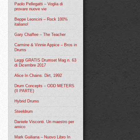
Paolo Pellegatti – Voglia di
provare nuove vie
Beppe Leoncini – Rock 100%
italiano!
Gary Chaffee – The Teacher
Carmine & Vinnie Appice – Bros in
Drums
Leggi GRATIS Drumset Mag n. 63
di Dicembre 2017
Alice In Chains. Dirt, 1992
Drum Concepts – ODD METERS
(II PARTE)
Hybrid Drums
Steeldrum
Daniele Visconti. Un maestro per
amico
Mark Guiliana – Nuovo Libro In