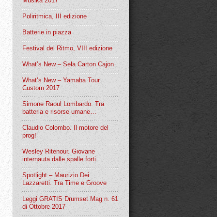
Musika 2017
Poliritmica, III edizione
Batterie in piazza
Festival del Ritmo, VIII edizione
What’s New – Sela Carton Cajon
What’s New – Yamaha Tour
Custom 2017
Simone Raoul Lombardo. Tra
batteria e risorse umane…
Claudio Colombo. Il motore del
prog!
Wesley Ritenour. Giovane
internauta dalle spalle forti
Spotlight – Maurizio Dei
Lazzaretti. Tra Time e Groove
Leggi GRATIS Drumset Mag n. 61
di Ottobre 2017