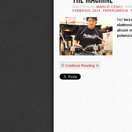
WRITTEN BY
MARCO CENCI
. PO
FEBBRAIO 2014
,
PAPER2MEDIA
,
Nel
terz
elettron
alcuni 
potenzia
Continue Reading