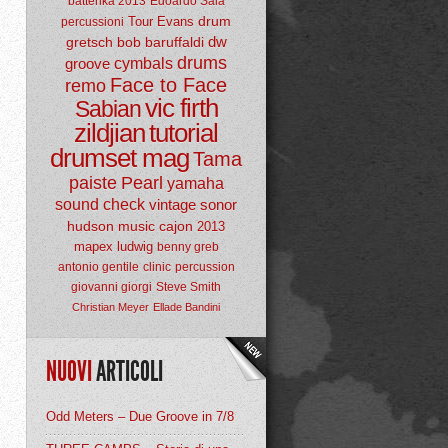
batterika 2013
Edoardo Sala
drum
Tour
Evans
percussioni
dw
gretsch
bob baruffaldi
drums
groove
cymbals
Face to Face
remo
vic firth
Sabian
zildjian
tutorial
drumset mag
Tama
paiste
Pearl
yamaha
sound check
vintage
sonor
hudson music
cajon
2013
mapex
ludwig
benny greb
antonio gentile
clinic
percussion
giovanni giorgi
Steve Smith
Christian Meyer
Ellade Bandini
NUOVI
ARTICOLI
Odd Meters – Due Groove in 7/8