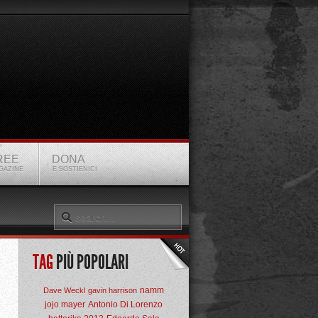
REE
DONA
GAZINE
E SOSTIENICI
TAG
PIÙ POPOLARI
namm
Dave Weckl
gavin harrison
jojo mayer
Antonio Di Lorenzo