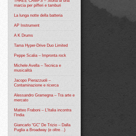
THREE CAMPS – Storia di una
marcia per pifferi e tamburi
La lunga notte della batteria
AP Instrument
A K Drums
Tama Hyper-Drive Duo Limited
Peppe Scalia – Impronta rock
Michele Avella – Tecnica e
musicalità
Jacopo Pierazzuoli –
Contaminazione e ricerca
Alessandro Gramegna – Tra arte e
mercato
Matteo Fraboni – L’Italia incontra
l’India
Giancarlo “GC” De Trizio – Dalla
Puglia a Broadway (e oltre…)