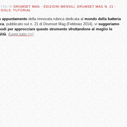
STED IN
DRUMSET MAG - EDIZIONI MENSILI
,
DRUMSET MAG N. 21 -
TOOLS
,
TUTORIAL
o appuntamento
della rinnovata rubrica dedicata al
mondo della batteria
ica
, pubblicato sul n. 21 di Drumset Mag (Febbraio 2014), vi
suggeriamo
modi per approcciare questo strumento sfruttandone al meglio le
lità
.
(Leggi tutto >>)