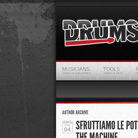
MUSICIANS
TOOLS
VIDEO & GALLERIES
VIDEO & TEST
&
AUTHOR ARCHIVE
SFRUTTIAMO LE POT
FEB
04
THE MACHINE