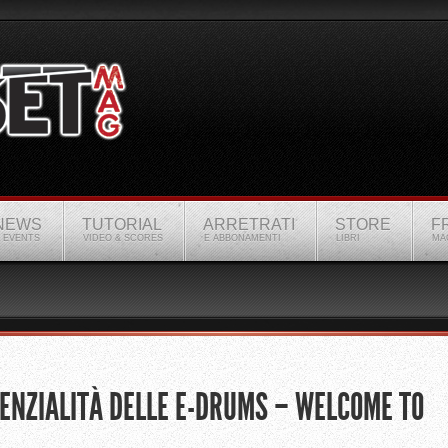
NEWS
TUTORIAL
ARRETRATI
STORE
F
 EVENTS
VIDEO & SCORES
E ABBONAMENTI
LIBRI
MA
ENZIALITÀ DELLE E-DRUMS – WELCOME TO