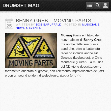
DRUMSET MAG
BENNY GREB – MOVING PARTS
FEB
WRITTEN BY
BOB BARUFFALDI
. POSTED IN
MUSICIANS
,
25
NEWS & EVENTS
Moving
Parts
è il titolo del
nuovo album di
Benny
Greb
,
ma anche della sua nuova
band che, oltre al batterista
tedesco include anche Kit
Downes (keyboards), e Chris
Montague (Guitar). La musica
del CD viene descritta come
fortemente orientata al groove, con l’elemento improvvisativo del jazz,
e con un sound ibrido indie/electronic.
(Leggi tutto>>)