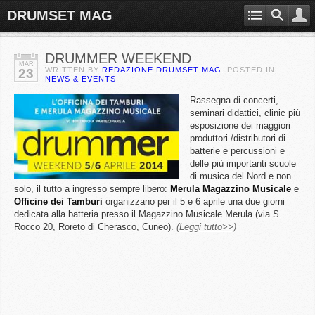
DRUMSET MAG
DRUMMER WEEKEND
MAR
WRITTEN BY
REDAZIONE DRUMSET MAG
. POSTED IN
23
NEWS & EVENTS
Rassegna di concerti,
seminari didattici, clinic più
esposizione dei maggiori
produttori /distributori di
batterie e percussioni e
delle più importanti scuole
di musica del Nord e non
solo, il tutto a ingresso sempre libero:
Merula
Magazzino
Musicale
e
Officine
dei
Tamburi
organizzano per il 5 e 6 aprile una due giorni
dedicata alla batteria presso il Magazzino Musicale Merula (via S.
Rocco 20, Roreto di Cherasco, Cuneo).
(Leggi tutto>>)