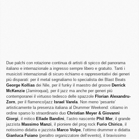
Due palchi con rotazione continua di artisti di spicco del panorama
italiano e internazionale a ingresso sempre libero e gratuito. Tanti i
musicisti internazionali di sicuro richiamo e rappresentativi dei generi
più disparati: per il metal segnaliamo lo specialista dei Blast Beats
George
Kollias
dei Nile, per il funky il maestro del groove
Derrick
McKenzie
(Jamiroquai), per il jazz ma anche per generi più
contemporanei il virtuoso tedesco delle spazzole
Florian
Alexandru-
Zorn
, per il flamenco/jazz
Israel
Varela
. Non meno ‘pesante’
artisticamente la presenza italiana al Drummer Weekend: citiamo in
ordine sparso lo straordinario duo
Christian Meyer & Giovanni
Giorgi
, il mitico
Ellade
Bandini
, l’astro nascente
Phil
Mer
, il grande
jazzista
Massimo
Manzi
, il pioniere del prog rock
Furio
Chirico
, il
notissimo didatta e jazzista
Marco
Volpe
, l’ottimo drummer e didatta
Gianluca
Fuiano
(peraltro organizzatore dell’evento), il bravissimo