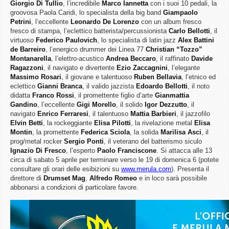
Giorgio
Di
Tullio
, l’incredibile
Marco
Iannetta
con i suoi 10 pedali, la
groovosa Paola Caridi, lo specialista della big band
Giampaolo
Petrini
, l’eccellente
Leonardo
De
Lorenzo
con un album fresco
fresco di stampa, l’eclettico batterista/percussionista
Carlo
Bellotti
, il
virtuoso
Federico
Paulovich
, lo specialista di latin jazz
Alex
Battini
de
Barreiro
, l’energico drummer dei Linea 77
Christian “Tozzo”
Montanarella
, l’elettro-acustico
Andrea
Beccaro
, il raffinato
Davide
Ragazzoni
, il navigato e divertente
Ezio
Zaccagnini
, l’elegante
Massimo
Rosari
, il giovane e talentuoso
Ruben
Bellavia
, l’etnico ed
eclettico
Gianni
Branca
, il valido jazzista
Edoardo
Bellotti
, il noto
didatta
Franco
Rossi
, il promettente figlio d’arte
Gianmattia
Gandino
, l’eccellente
Gigi
Morello
, il solido
Igor
Dezzutto
, il
navigato
Enrico
Ferraresi
, il talentuoso
Mattia
Barbieri
, il jazzofilo
Elvin
Betti
, la rockeggiante
Elisa
Pilotti
, la rivelazione metal
Elisa
Montin
, la promettente
Federica
Sciola
, la solida
Marilisa
Asci
, il
prog/metal rocker
Sergio
Ponti
, il veterano del batterismo siculo
Ignazio
Di Fresco
, l’esperto
Paolo
Franciscone
. Si attacca alle 13
circa di sabato 5 aprile per terminare verso le 19 di domenica 6 (potete
consultare gli orari delle esibizioni su
www.merula.com
). Presenta il
direttore di
Drumset
Mag
,
Alfredo
Romeo
e in loco sarà possibile
abbonarsi a condizioni di particolare favore.