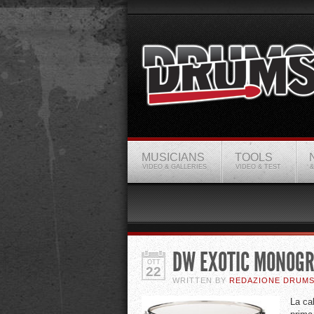
MUSICIANS
TOOLS
VIDEO & GALLERIES
VIDEO & TEST
&
DW EXOTIC MONOGR
OTT
22
WRITTEN BY
REDAZIONE DRUM
La ca