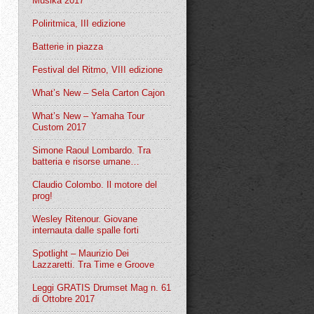
Musika 2017
Poliritmica, III edizione
Batterie in piazza
Festival del Ritmo, VIII edizione
What’s New – Sela Carton Cajon
What’s New – Yamaha Tour
Custom 2017
Simone Raoul Lombardo. Tra
batteria e risorse umane…
Claudio Colombo. Il motore del
prog!
Wesley Ritenour. Giovane
internauta dalle spalle forti
Spotlight – Maurizio Dei
Lazzaretti. Tra Time e Groove
Leggi GRATIS Drumset Mag n. 61
di Ottobre 2017