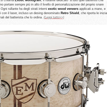
 si chiama
Exotic
Monogram
, il rullante dedicato a tutti quei batteristi che
no portare sempre più in alto il livello di personalizzazione del proprio snare
Ogni rullante ha degli strati interni
exotic wood veneers
applicati a mano, e
ti con il laser, incluso un desing denominato
Retro
Shield
, che riporta le inizia
ali del batterista che lo ordina.
(Leggi tutto>>)