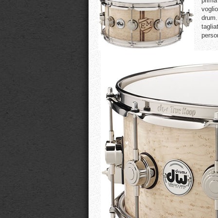
prima
voglio
drum. 
taglia
person