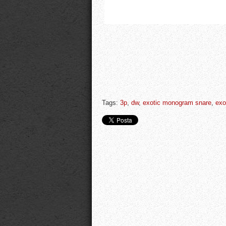
Tags:
3p
,
dw
,
exotic monogram snare
,
exo