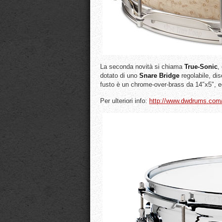
La seconda novità si chiama
True-Sonic
,
dotato di uno
Snare
Bridge
regolabile, dis
fusto è un chrome-over-brass da 14″x5″, e
Per ulteriori info:
http://www.dwdrums.com