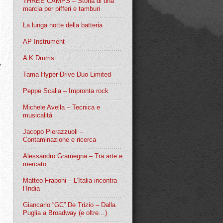
THREE CAMPS – Storia di una
marcia per pifferi e tamburi
La lunga notte della batteria
AP Instrument
A K Drums
’
Tama Hyper-Drive Duo Limited
Peppe Scalia – Impronta rock
Michele Avella – Tecnica e
musicalità
Jacopo Pierazzuoli –
Contaminazione e ricerca
Alessandro Gramegna – Tra arte e
mercato
Matteo Fraboni – L’Italia incontra
l’India
Giancarlo “GC” De Trizio – Dalla
Puglia a Broadway (e oltre…)