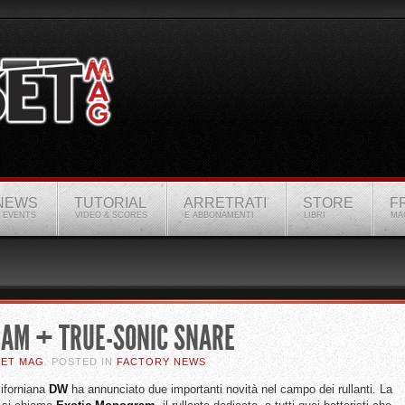
NEWS
TUTORIAL
ARRETRATI
STORE
F
 EVENTS
VIDEO & SCORES
E ABBONAMENTI
LIBRI
MA
AM + TRUE-SONIC SNARE
SET MAG
. POSTED IN
FACTORY NEWS
liforniana
DW
ha annunciato due importanti novità nel campo dei rullanti. La