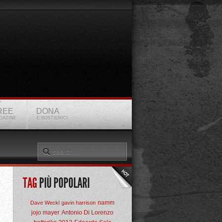
REE
DONA
GAZINE
E SOSTIENICI
TAG
PIÙ POPOLARI
namm
Dave Weckl
gavin harrison
jojo mayer
Antonio Di Lorenzo