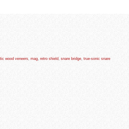
tic wood veneers
,
mag
,
retro shield
,
snare bridge
,
true-sonic snare