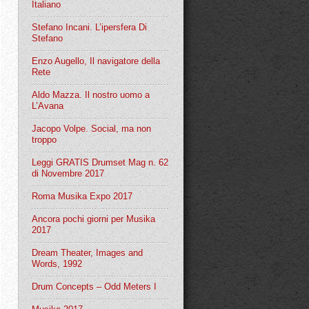
Italiano
Stefano Incani. L’ipersfera Di
Stefano
Enzo Augello, Il navigatore della
Rete
Aldo Mazza. Il nostro uomo a
L’Avana
Jacopo Volpe. Social, ma non
troppo
Leggi GRATIS Drumset Mag n. 62
di Novembre 2017
Roma Musika Expo 2017
Ancora pochi giorni per Musika
2017
Dream Theater, Images and
Words, 1992
Drum Concepts – Odd Meters I