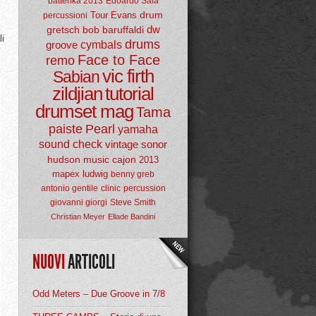
batterika 2013
Edoardo Sala
drum
Tour
Evans
percussioni
dw
gretsch
bob baruffaldi
li
drums
groove
cymbals
Face to Face
remo
vic firth
Sabian
zildjian
tutorial
drumset mag
Tama
paiste
Pearl
yamaha
sound check
vintage
sonor
hudson music
cajon
2013
mapex
ludwig
benny greb
antonio gentile
clinic
percussion
giovanni giorgi
Steve Smith
Christian Meyer
Ellade Bandini
NUOVI
ARTICOLI
Odd Meters – Due Groove in 7/8