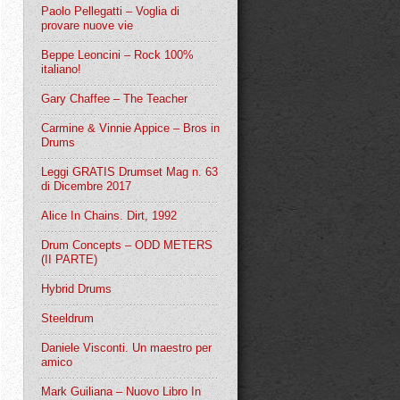
Paolo Pellegatti – Voglia di
provare nuove vie
Beppe Leoncini – Rock 100%
italiano!
Gary Chaffee – The Teacher
Carmine & Vinnie Appice – Bros in
Drums
Leggi GRATIS Drumset Mag n. 63
di Dicembre 2017
Alice In Chains. Dirt, 1992
Drum Concepts – ODD METERS
(II PARTE)
Hybrid Drums
Steeldrum
Daniele Visconti. Un maestro per
amico
Mark Guiliana – Nuovo Libro In