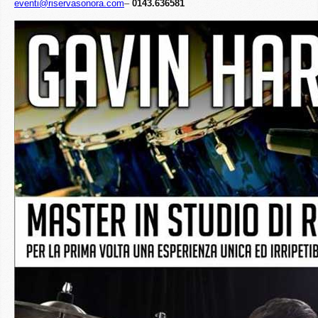
eventi@riservasonora.com
–
0143.636581