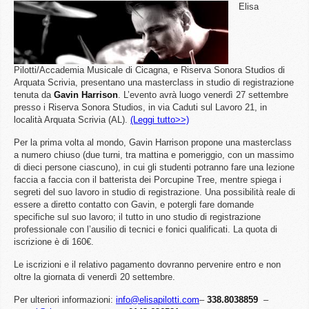
Elisa
Pilotti/Accademia Musicale di Cicagna, e Riserva Sonora Studios di
Arquata Scrivia, presentano una masterclass in studio di registrazione
tenuta da
Gavin
Harrison
. L’evento avrà luogo venerdì 27 settembre
presso i Riserva Sonora Studios, in via Caduti sul Lavoro 21, in
località Arquata Scrivia (AL).
(Leggi tutto>>)
Per la prima volta al mondo, Gavin Harrison propone una masterclass
a numero chiuso (due turni, tra mattina e pomeriggio, con un massimo
di dieci persone ciascuno), in cui gli studenti potranno fare una lezione
faccia a faccia con il batterista dei Porcupine Tree, mentre spiega i
segreti del suo lavoro in studio di registrazione. Una possibilità reale di
essere a diretto contatto con Gavin, e potergli fare domande
specifiche sul suo lavoro; il tutto in uno studio di registrazione
professionale con l’ausilio di tecnici e fonici qualificati. La quota di
iscrizione è di 160€.
Le iscrizioni e il relativo pagamento dovranno pervenire entro e non
oltre la giornata di venerdì 20 settembre.
Per ulteriori informazioni:
info@elisapilotti.com
–
338.8038859
–