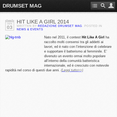
DRUMSET MAG
HIT LIKE A GIRL 2014
GEN
WRITTEN BY
REDAZIONE DRUMSET MAG
. POSTED IN
03
NEWS & EVENTS
Nato nel 2011, il contest
Hit Like A Girl
ha
raccolto molti consensi tra gli addetti ai
lavori, ed è nato con l’intenzione di celebrare
e supportare il batterismo al femminile. E’
divenuto un evento ormai molto popolare
all’interno della comunità batteristica
internazionale, ed è cresciuto con notevole
rapidità nel corso di questi due anni.
(Leggi tutto>>)