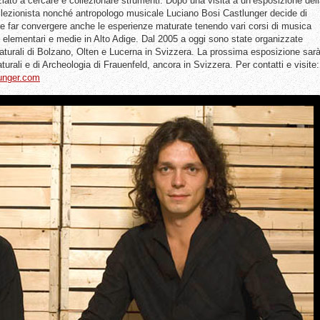
ziato a cercare e collezionare strumenti. Dopo una visita a un’esposizione del
ollezionista nonché antropologo musicale Luciano Bosi Castlunger decide di
le far convergere anche le esperienze maturate tenendo vari corsi di musica
e elementari e medie in Alto Adige. Dal 2005 a oggi sono state organizzate
aturali di Bolzano, Olten e Lucerna in Svizzera. La prossima esposizione sar
ali e di Archeologia di Frauenfeld, ancora in Svizzera. Per contatti e visite:
unger.com