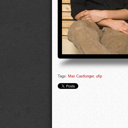
Tags:
Max Castlunger
,
ufip