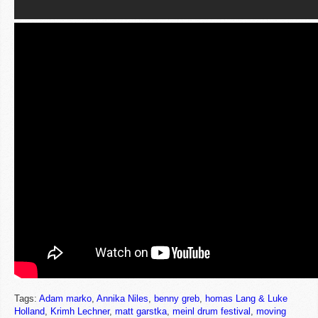
Tags:
Adam marko
,
Annika Niles
,
benny greb
,
homas Lang & Luke
Holland
,
Krimh Lechner
,
matt garstka
,
meinl drum festival
,
moving