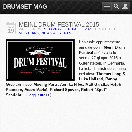
DRUMSET MAG
MEINL DRUM FESTIVAL 2015
AGO
WRITTEN BY
REDAZIONE DRUMSET MAG
. POSTED IN
19
MUSICIANS
,
NEWS & EVENTS
L’abituale appuntamento
annuale con il
Meinl Drum
Festival
si è svolto lo
scorso 27 giugno 2015 a
Gutenstetten, in Germania.
La lista di artisti quest’anno
includeva
Thomas Lang &
Luke Holland, Benny
Greb
con i suoi
Moving Parts, Annika Niles, Matt Garstka, Ralph
Peterson, Adam Markò, Richard Spaven, Robert “Sput”
Searight
…
(Leggi tutto>>)