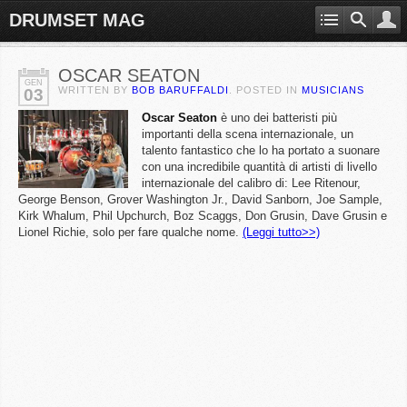
DRUMSET MAG
OSCAR SEATON
GEN
WRITTEN BY
BOB BARUFFALDI
. POSTED IN
MUSICIANS
03
Oscar
Seaton
è uno dei batteristi più
importanti della scena internazionale, un
talento fantastico che lo ha portato a suonare
con una incredibile quantità di artisti di livello
internazionale del calibro di: Lee Ritenour,
George Benson, Grover Washington Jr., David Sanborn, Joe Sample,
Kirk Whalum, Phil Upchurch, Boz Scaggs, Don Grusin, Dave Grusin e
Lionel Richie, solo per fare qualche nome.
(Leggi tutto>>)