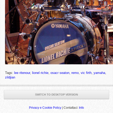
Tags:
lee ritenour
,
lionel richie
,
osacr seaton
,
remo
,
vic firth
,
yamaha
,
zildjian
SWITCH TO DESKTOP VERSION
Privacy e Cookie Policy
| Contattaci:
Info