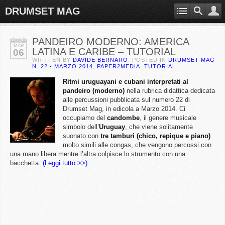
DRUMSET MAG
PANDEIRO MODERNO: AMERICA
MAR
LATINA E CARIBE – TUTORIAL
06
WRITTEN BY
DAVIDE BERNARO
. POSTED IN
DRUMSET MAG
N. 22 - MARZO 2014
,
PAPER2MEDIA
,
TUTORIAL
Ritmi uruguayani e cubani interpretati al
pandeiro (moderno)
nella rubrica didattica dedicata
alle percussioni pubblicata sul numero 22 di
Drumset Mag, in edicola a Marzo 2014. Ci
occupiamo del
candombe
, il genere musicale
simbolo dell’
Uruguay
, che viene solitamente
suonato con
tre tamburi (chico, repique e piano)
molto simili alle congas, che vengono percossi con
una mano libera mentre l’altra colpisce lo strumento con una
bacchetta.
(Leggi tutto >>)