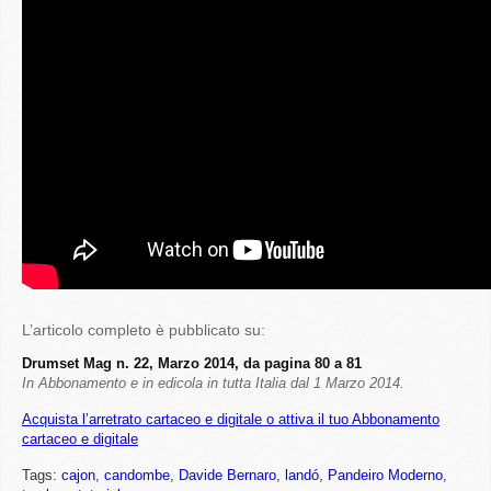
L’articolo completo è pubblicato su:
Drumset Mag n. 22, Marzo 2014, da pagina 80 a 81
In Abbonamento e in edicola in tutta Italia dal 1 Marzo 2014.
Acquista l’arretrato cartaceo e digitale o attiva il tuo Abbonamento
cartaceo e digitale
Tags:
cajon
,
candombe
,
Davide Bernaro
,
landó
,
Pandeiro Moderno
,