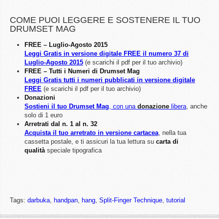
COME PUOI LEGGERE E SOSTENERE IL TUO
DRUMSET MAG
FREE – Luglio-Agosto 2015
Leggi Gratis in versione digitale FREE il numero 37 di
Luglio-Agosto 2015
(e scarichi il pdf per il tuo archivio)
FREE – Tutti i Numeri di Drumset Mag
Leggi Gratis tutti i numeri pubblicati in versione digitale
FREE
(e scarichi il pdf per il tuo archivio)
Donazioni
Sostieni il tuo Drumset Mag
, con una
donazione
libera
, anche
solo di 1 euro
Arretrati dal n. 1 al n. 32
Acquista il tuo arretrato in versione cartacea
, nella tua
cassetta postale, e ti assicuri la tua lettura su
carta di
qualità
speciale tipografica
Tags:
darbuka
,
handpan
,
hang
,
Split-Finger Technique
,
tutorial