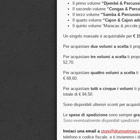
Il primo volume
“Djembé & Percussi
Il secondo volume
“Congas & Percu
Il terzo volume
“Samba & Percussion
Il quarto volume
“Cajon & Cajon ad
Il quinto volume “Maracas & piccole 
Un singolo manuale è acquistabile per
€ 1
Per acquistare
due volumi a scelta
ti pr
Per acquistare
tre volumi a scelta
ti pro
52,70.
Per acquistare
quattro volumi a scelta
ti
€ 68,60.
Per acquistare
tutti e cinque i volumi
ti 
totale di € 84,50.
Sono disponibili ulteriori sconti per acquist
Le
spese di spedizione
sono sempre
gra
Sono eventualmente disponibili spedizioni t
Inviaci una email a
store@drumsetmag.
telefono e codice fiscale, e ti invieremo i 