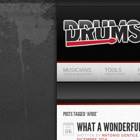
MUSICIANS
TOOLS
VIDEO & GALLERIES
VIDEO & TEST
&
POSTS TAGGED ‘AFOXE’
WHAT A WONDERFU
DIC
06
WRITTEN BY
ANTONIO GENTILE
DICEMBRE 2014