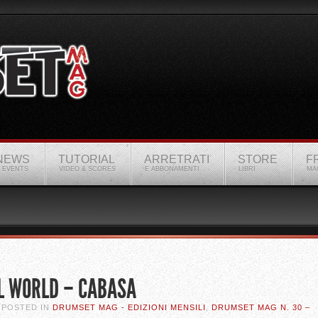
NEWS
TUTORIAL
ARRETRATI
STORE
F
 EVENTS
VIDEO & SCORES
E ABBONAMENTI
LIBRI
MA
L WORLD – CABASA
. POSTED IN
DRUMSET MAG - EDIZIONI MENSILI
,
DRUMSET MAG N. 30 –