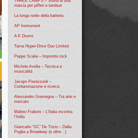
THREE CAMPS – Storia di una
marcia per pifferi e tamburi
La lunga notte della batteria
AP Instrument
A K Drums
Tama Hyper-Drive Duo Limited
Peppe Scalia – Impronta rock
Michele Avella – Tecnica e
musicalità
Jacopo Pierazzuoli –
Contaminazione e ricerca
Alessandro Gramegna – Tra arte e
mercato
Matteo Fraboni – L’Italia incontra
l’India
Giancarlo “GC” De Trizio – Dalla
Puglia a Broadway (e oltre…)