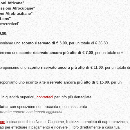
oni Africane”
ssioni Afrocubane”
i Afrobrasiliane”
d-ons”
percussioni”
9,90
.
oponiamo uno
sconto riservato di € 3,00
, per un totale di € 36,80.
poniamo uno
sconto riservato ancora più alto di € 7,00
, per un totale di €
 proponiamo uno
sconto riservato ancora più alto di € 11,00
, per un totale di
proponiamo uno
sconto a te riservato ancora più alto di € 15,00
, per un
i in quantità superiori,
contattaci
per info più dettagliate.
tuite
, con spedizione non tracciata e non assicurata.
ramite corriere con importi aggiuntivi.
com
indicandoci il tuo Nome, Cognome, Indirizzo completo di cap e provincia,
dati per effettuare il pagamento e ricevere il libro direttamente a casa tua.