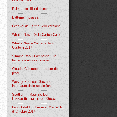
Musika 2017
Poliritmica, III edizione
Batterie in piazza
Festival del Ritmo, VIII edizione
What’s New – Sela Carton Cajon
What’s New – Yamaha Tour
Custom 2017
Simone Raoul Lombardo. Tra
batteria e risorse umane…
Claudio Colombo. Il motore del
prog!
Wesley Ritenour. Giovane
internauta dalle spalle forti
Spotlight – Maurizio Dei
Lazzaretti. Tra Time e Groove
Leggi GRATIS Drumset Mag n. 61
di Ottobre 2017