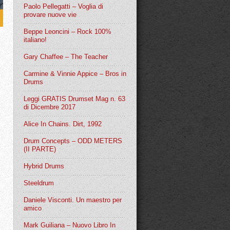
Paolo Pellegatti – Voglia di
provare nuove vie
Beppe Leoncini – Rock 100%
italiano!
Gary Chaffee – The Teacher
Carmine & Vinnie Appice – Bros in
Drums
Leggi GRATIS Drumset Mag n. 63
di Dicembre 2017
Alice In Chains. Dirt, 1992
Drum Concepts – ODD METERS
(II PARTE)
Hybrid Drums
Steeldrum
Daniele Visconti. Un maestro per
amico
Mark Guiliana – Nuovo Libro In