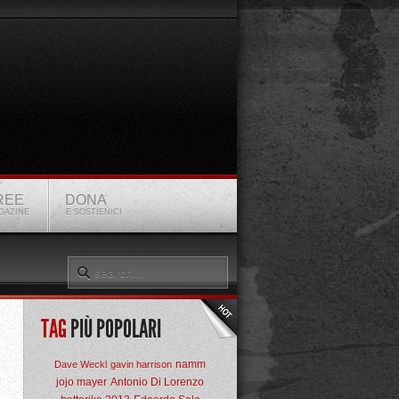
REE
DONA
GAZINE
E SOSTIENICI
TAG
PIÙ POPOLARI
namm
Dave Weckl
gavin harrison
jojo mayer
Antonio Di Lorenzo