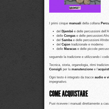
I primi cinque
manuali
della collana
Percu
del
Djembé
e delle percussioni dell’
delle
Congas
e delle percussioni Af
del
Samba
e delle percussioni Afrobr
del
Cajon
tradizionale e moderno
delle
Maracas
e delle piccole percuss
seguendo la tradizione e utilizzando i codi
Tecnica, storia, organologia, ritmi tradizio
Consigli
per la
manutenzione
e l’
acquis
Ogni testo è integrato da tracce
audio e v
impegnativo.
COME ACQUISTARE
Puoi ricevere i manuali direttamente a cas