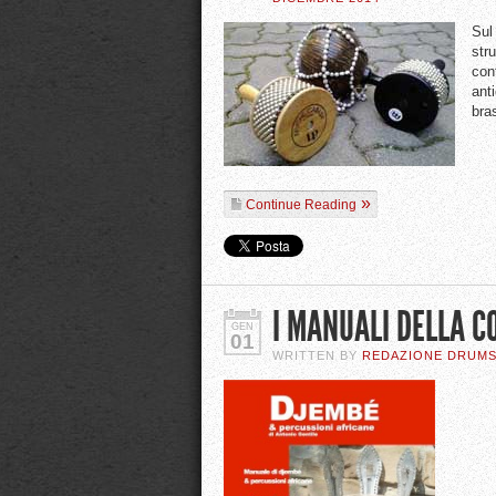
Sul
str
con
ant
bra
Continue Reading
I MANUALI DELLA 
GEN
01
WRITTEN BY
REDAZIONE DRUM