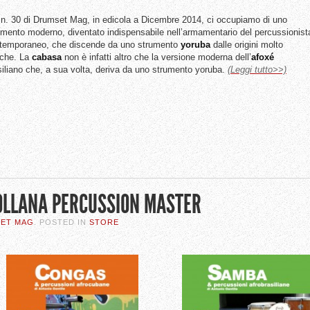
 n. 30 di Drumset Mag, in edicola a Dicembre 2014, ci occupiamo di uno
umento moderno, diventato indispensabile nell’armamentario del percussionist
temporaneo, che discende da uno strumento
yoruba
dalle origini molto
iche. La
cabasa
non è infatti altro che la versione moderna dell’
afoxé
siliano che, a sua volta, deriva da uno strumento yoruba.
(Leggi tutto>>)
COLLANA PERCUSSION MASTER
SET MAG
. POSTED IN
STORE