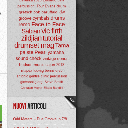
batterika 2013
Edoardo Sala
drum
Tour
Evans
percussioni
dw
gretsch
bob baruffaldi
a
drums
groove
cymbals
Face to Face
remo
vic firth
Sabian
zildjian
tutorial
drumset mag
Tama
paiste
Pearl
yamaha
sound check
vintage
sonor
hudson music
cajon
2013
mapex
ludwig
benny greb
antonio gentile
clinic
percussion
giovanni giorgi
Steve Smith
Christian Meyer
Ellade Bandini
NUOVI
ARTICOLI
Odd Meters – Due Groove in 7/8