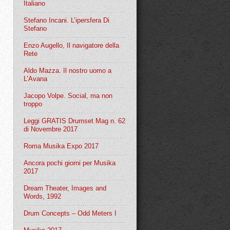
Italiano
Stefano Incani. L’ipersfera Di
Stefano
Enzo Augello, Il navigatore della
Rete
Aldo Mazza. Il nostro uomo a
L’Avana
Jacopo Volpe. Social, ma non
troppo
Leggi GRATIS Drumset Mag n. 62
di Novembre 2017
Roma Musika Expo 2017
Ancora pochi giorni per Musika
2017
Dream Theater, Images and
Words, 1992
Drum Concepts – Odd Meters I