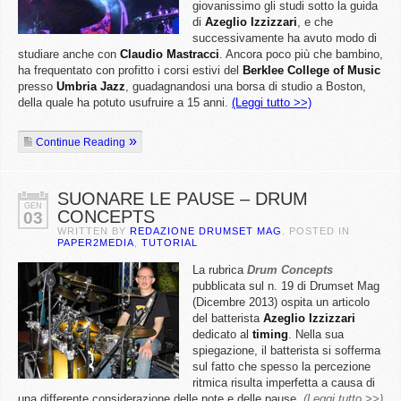
giovanissimo gli studi sotto la guida
di
Azeglio Izzizzari
, e che
successivamente ha avuto modo di
studiare anche con
Claudio Mastracci
. Ancora poco più che bambino,
ha frequentato con profitto i corsi estivi del
Berklee College of Music
presso
Umbria Jazz
, guadagnandosi una borsa di studio a Boston,
della quale ha potuto usufruire a 15 anni.
(Leggi tutto >>)
Continue Reading
SUONARE LE PAUSE – DRUM
GEN
CONCEPTS
03
WRITTEN BY
REDAZIONE DRUMSET MAG
. POSTED IN
PAPER2MEDIA
,
TUTORIAL
La rubrica
Drum Concepts
pubblicata sul n. 19 di Drumset Mag
(Dicembre 2013) ospita un articolo
del batterista
Azeglio Izzizzari
dedicato al
timing
. Nella sua
spiegazione, il batterista si sofferma
sul fatto che spesso la percezione
ritmica risulta imperfetta a causa di
una differente considerazione delle note e delle pause.
(Leggi tutto >>)