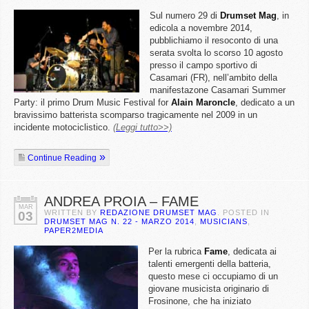
Sul numero 29 di
Drumset
Mag
, in
edicola a novembre 2014,
pubblichiamo il resoconto di una
serata svolta lo scorso 10 agosto
presso il campo sportivo di
Casamari (FR), nell’ambito della
manifestazone Casamari Summer
Party: il primo Drum Music Festival for
Alain
Maroncle
, dedicato a un
bravissimo batterista scomparso tragicamente nel 2009 in un
incidente motociclistico.
(Leggi tutto>>)
Continue Reading
ANDREA PROIA – FAME
MAR
WRITTEN BY
REDAZIONE DRUMSET MAG
. POSTED IN
03
DRUMSET MAG N. 22 - MARZO 2014
,
MUSICIANS
,
PAPER2MEDIA
Per la rubrica
Fame
, dedicata ai
talenti emergenti della batteria,
questo mese ci occupiamo di un
giovane musicista originario di
Frosinone, che ha iniziato