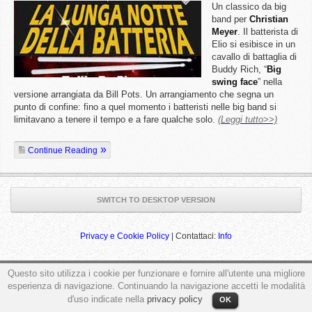
Un classico da big
band per
Christian
Meyer
. Il batterista di
Elio si esibisce in un
cavallo di battaglia di
Buddy Rich, “
Big
swing face
” nella
versione arrangiata da Bill Pots. Un arrangiamento che segna un
punto di confine: fino a quel momento i batteristi nelle big band si
limitavano a tenere il tempo e a fare qualche solo.
(Leggi tutto>>)
Continue Reading
SWITCH TO DESKTOP VERSION
Privacy e Cookie Policy
| Contattaci:
Info
Questo sito utilizza i cookie per funzionare e fornire all'utente una migliore
esperienza di navigazione. Continuando la navigazione accetti le modalità
ga('send', 'pageview');
d'uso indicate nella
privacy policy
OK