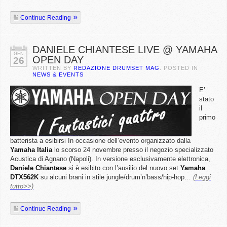
Continue Reading
DANIELE CHIANTESE LIVE @ YAMAHA
GEN
OPEN DAY
26
WRITTEN BY
REDAZIONE DRUMSET MAG
. POSTED IN
NEWS & EVENTS
E’
stato
il
primo
batterista a esibirsi In occasione dell’evento organizzato dalla
Yamaha
Italia
lo scorso 24 novembre presso il negozio specializzato
Acustica di Agnano (Napoli). In versione esclusivamente elettronica,
Daniele
Chiantese
si è esibito con l’ausilio del nuovo set
Yamaha
DTX562K
su alcuni brani in stile jungle/drum’n’bass/hip-hop…
(Leggi
tutto>>)
Continue Reading