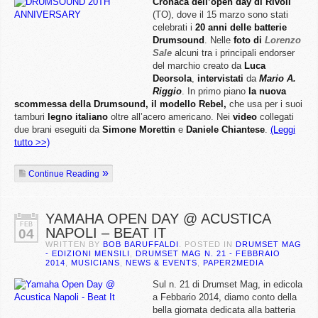
Cronaca dell’open day di Rivoli
(TO), dove il 15 marzo sono stati
celebrati i
20 anni delle batterie
Drumsound
. Nelle
foto di
Lorenzo
Sale
alcuni tra i principali endorser
del marchio creato da
Luca
Deorsola
,
intervistati
da
Mario A.
Riggio
. In primo piano
la nuova
scommessa della Drumsound, il modello Rebel,
che usa per i suoi
tamburi
legno italiano
oltre all’acero americano. Nei
video
collegati
due brani eseguiti da
Simone Morettin
e
Daniele Chiantese
.
(Leggi
tutto >>)
Continue Reading
YAMAHA OPEN DAY @ ACUSTICA
FEB
NAPOLI – BEAT IT
04
WRITTEN BY
BOB BARUFFALDI
. POSTED IN
DRUMSET MAG
- EDIZIONI MENSILI
,
DRUMSET MAG N. 21 - FEBBRAIO
2014
,
MUSICIANS
,
NEWS & EVENTS
,
PAPER2MEDIA
Sul n. 21 di Drumset Mag, in edicola
a Febbario 2014, diamo conto della
bella giornata dedicata alla batteria