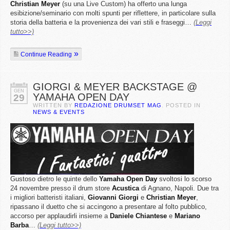
Christian
Meyer
(su una Live Custom) ha offerto una lunga
esibizione/seminario con molti spunti per riflettere, in particolare sulla
storia della batteria e la provenienza dei vari stili e fraseggi…
(Leggi
tutto>>)
Continue Reading
GIORGI & MEYER BACKSTAGE @
GEN
YAMAHA OPEN DAY
29
WRITTEN BY
REDAZIONE DRUMSET MAG
. POSTED IN
NEWS & EVENTS
Gustoso dietro le quinte dello
Yamaha
Open
Day
svoltosi lo scorso
24 novembre presso il drum store
Acustica
di Agnano, Napoli. Due tra
i migliori batteristi italiani,
Giovanni Giorgi
e
Christian
Meyer
,
ripassano il duetto che si accingono a presentare al folto pubblico,
accorso per applaudirli insieme a
Daniele Chiantese
e
Mariano
Barba
…
(Leggi tutto>>)