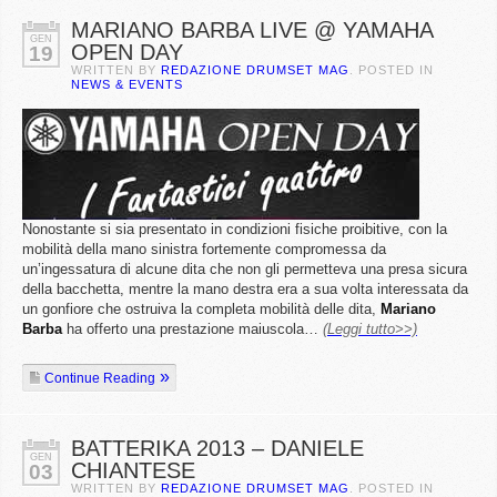
MARIANO BARBA LIVE @ YAMAHA
GEN
OPEN DAY
19
WRITTEN BY
REDAZIONE DRUMSET MAG
. POSTED IN
NEWS & EVENTS
Nonostante si sia presentato in condizioni fisiche proibitive, con la
mobilità della mano sinistra fortemente compromessa da
un’ingessatura di alcune dita che non gli permetteva una presa sicura
della bacchetta, mentre la mano destra era a sua volta interessata da
un gonfiore che ostruiva la completa mobilità delle dita,
Mariano
Barba
ha offerto una prestazione maiuscola…
(Leggi tutto>>)
Continue Reading
BATTERIKA 2013 – DANIELE
GEN
CHIANTESE
03
WRITTEN BY
REDAZIONE DRUMSET MAG
. POSTED IN