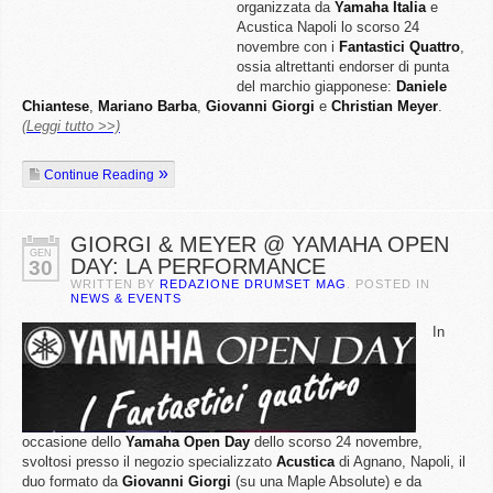
organizzata da
Yamaha Italia
e
Acustica Napoli lo scorso 24
novembre con i
Fantastici Quattro
,
ossia altrettanti endorser di punta
del marchio giapponese:
Daniele
Chiantese
,
Mariano Barba
,
Giovanni Giorgi
e
Christian Meyer
.
(Leggi tutto >>)
Continue Reading
GIORGI & MEYER @ YAMAHA OPEN
GEN
DAY: LA PERFORMANCE
30
WRITTEN BY
REDAZIONE DRUMSET MAG
. POSTED IN
NEWS & EVENTS
In
occasione dello
Yamaha
Open
Day
dello scorso 24 novembre,
svoltosi presso il negozio specializzato
Acustica
di Agnano, Napoli, il
duo formato da
Giovanni
Giorgi
(su una Maple Absolute) e da