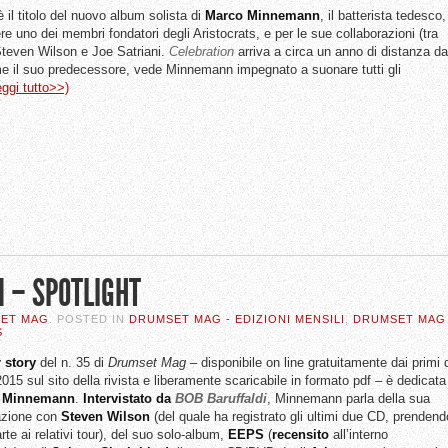
 il titolo del nuovo album solista di
Marco
Minnemann
, il batterista tedesco,
re uno dei membri fondatori degli Aristocrats, e per le sue collaborazioni (tra
n Steven Wilson e Joe Satriani.
Celebration
arriva a circa un anno di distanza da
e il suo predecessore, vede Minnemann impegnato a suonare tutti gli
eggi tutto>>)
 – SPOTLIGHT
SET MAG
. POSTED IN
DRUMSET MAG - EDIZIONI MENSILI
,
DRUMSET MAG
S
 story
del n. 35 di
Drumset Mag
– disponibile on line gratuitamente dai primi 
15 sul sito della rivista e liberamente scaricabile in formato pdf – è dedicata
 Minnemann
.
Intervistato da
BOB Baruffaldi
, Minnemann parla della sua
azione con
Steven Wilson
(del quale ha registrato gli ultimi due CD, prendend
te ai relativi tour), del suo solo-album,
EEPS
(
recensito
all’interno