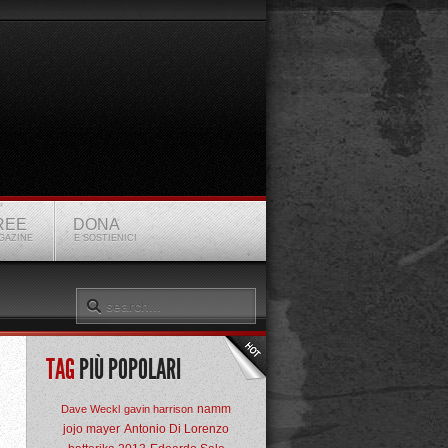
REE
DONA
GAZINE
E SOSTIENICI
TAG
PIÙ POPOLARI
namm
Dave Weckl
gavin harrison
jojo mayer
Antonio Di Lorenzo