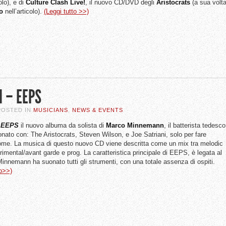
olo), e di
Culture Clash Live!
, il nuovo CD/DVD degli
Aristocrats
(a sua volt
o
nell’articolo).
(Leggi tutto >>)
 – EEPS
 POSTED IN
MUSICIANS
,
NEWS & EVENTS
a
EEPS
il nuovo albuma da solista di
Marco
Minnemann
, il batterista tedesco
nato con: The Aristocrats, Steven Wilson, e Joe Satriani, solo per fare
ome. La musica di questo nuovo CD viene descritta come un mix tra melodic
rimental/avant garde e prog. La caratteristica principale di EEPS, è legata al
Minnemann ha suonato tutti gli strumenti, con una totale assenza di ospiti.
to>>)