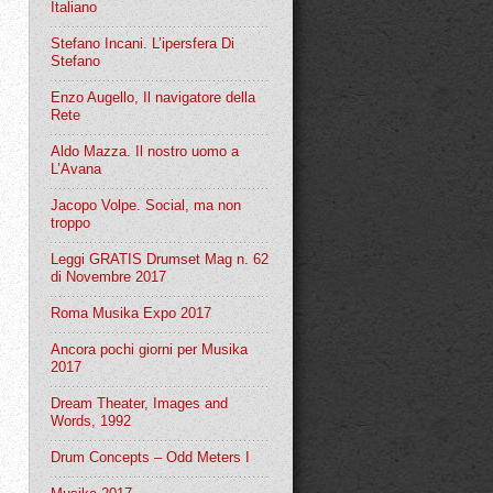
Italiano
Stefano Incani. L’ipersfera Di
Stefano
Enzo Augello, Il navigatore della
Rete
Aldo Mazza. Il nostro uomo a
L’Avana
Jacopo Volpe. Social, ma non
troppo
Leggi GRATIS Drumset Mag n. 62
di Novembre 2017
Roma Musika Expo 2017
Ancora pochi giorni per Musika
2017
Dream Theater, Images and
Words, 1992
Drum Concepts – Odd Meters I