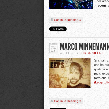
dell’artic
recensit
Continue Reading
MARCO MINNEMANN
GIU
17
WRITTEN BY
BOB BARUFFALDI
.
Si chiam
che ha suo
qualche n
rock, expe
fatto che 
(Leggi tut
Continue Reading