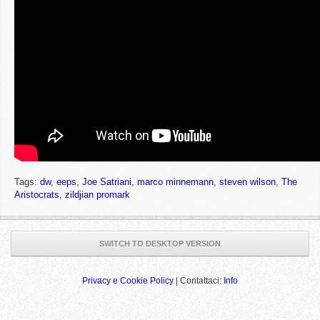
Tags:
dw
,
eeps
,
Joe Satriani
,
marco minnemann
,
steven wilson
,
The
Aristocrats
,
zildjian promark
SWITCH TO DESKTOP VERSION
Privacy e Cookie Policy
| Contattaci:
Info