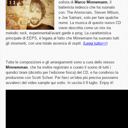
solista di
Marco
Minnemann
, il
batterista tedesco che ha suonato
con: The Aristocrats, Steven Wilson,
e Joe Satriani, solo per fare qualche
nome. La musica di questo nuovo CD
viene descritta come un mix tra
melodic rock, experimental/avant garde e prog. La caratteristica
principale di EEPS, è legata al fatto che Minnemann ha suonato tutti
gli strumenti, con una totale assenza di ospiti.
(Leggi tutto>>)
Tutte le composizioni e gli arrangiamenti sono a cura dello stesso
Minnemman
, che ha inoltre registrato e curato il suono di tutti i
quindici brani (diciotto per l’edizione fisica) del CD, e ha condiviso la
produzione con Scott Schorr. Per farci un’idea più precisa possiamo
avvalerci del video sample qui sotto. In uscita il 9 luglio. Enjoy it!