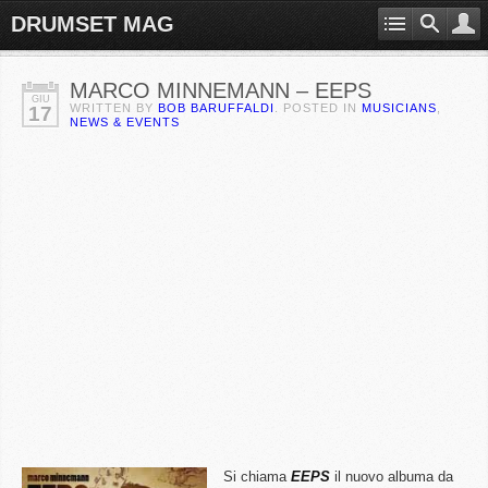
DRUMSET MAG
MARCO MINNEMANN – EEPS
GIU
WRITTEN BY
BOB BARUFFALDI
. POSTED IN
MUSICIANS
,
17
NEWS & EVENTS
Si chiama
EEPS
il nuovo albuma da