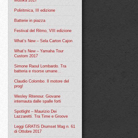
Musika 2017
Poliritmica, III edizione
Batterie in piazza
Festival del Ritmo, VIII edizione
What’s New – Sela Carton Cajon
What’s New – Yamaha Tour
Custom 2017
Simone Raoul Lombardo. Tra
batteria e risorse umane…
Claudio Colombo. Il motore del
prog!
Wesley Ritenour. Giovane
internauta dalle spalle forti
Spotlight – Maurizio Dei
Lazzaretti. Tra Time e Groove
Leggi GRATIS Drumset Mag n. 61
di Ottobre 2017