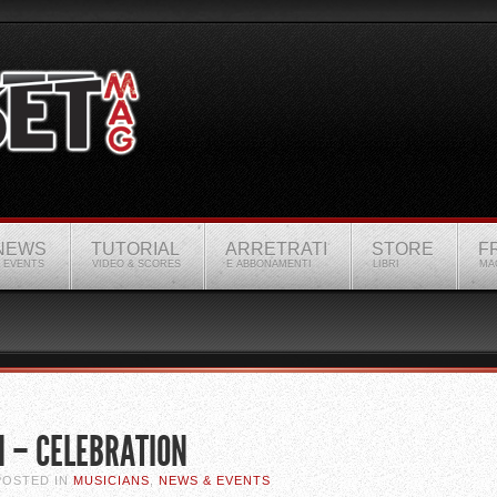
NEWS
TUTORIAL
ARRETRATI
STORE
F
 EVENTS
VIDEO & SCORES
E ABBONAMENTI
LIBRI
MA
 – CELEBRATION
 POSTED IN
MUSICIANS
,
NEWS & EVENTS