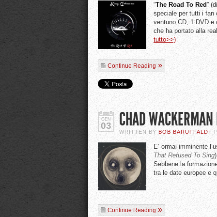
“
The Road To Red
” (
speciale per tutti i fan
ventuno CD, 1 DVD e du
che ha portato alla rea
tutto>>)
Continue Reading
CHAD WACKERMAN I
GEN
03
WRITTEN BY
BOB BARUFFALDI
.
E’ ormai imminente l’us
That Refused To Sing
Sebbene la formazione 
tra le date europee e
Continue Reading