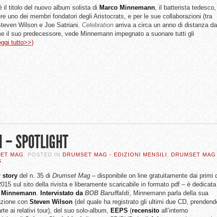
 il titolo del nuovo album solista di
Marco
Minnemann
, il batterista tedesco,
re uno dei membri fondatori degli Aristocrats, e per le sue collaborazioni (tra
n Steven Wilson e Joe Satriani.
Celebration
arriva a circa un anno di distanza da
e il suo predecessore, vede Minnemann impegnato a suonare tutti gli
eggi tutto>>)
 – SPOTLIGHT
SET MAG
. POSTED IN
DRUMSET MAG - EDIZIONI MENSILI
,
DRUMSET MAG
S
 story
del n. 35 di
Drumset Mag
– disponibile on line gratuitamente dai primi 
15 sul sito della rivista e liberamente scaricabile in formato pdf – è dedicata
 Minnemann
.
Intervistato da
BOB Baruffaldi
, Minnemann parla della sua
azione con
Steven Wilson
(del quale ha registrato gli ultimi due CD, prendend
te ai relativi tour), del suo solo-album,
EEPS
(
recensito
all’interno