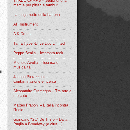
THREE CAMPS – Storia di una
a
marcia per pifferi e tamburi
La lunga notte della batteria
AP Instrument
A K Drums
Tama Hyper-Drive Duo Limited
Peppe Scalia – Impronta rock
Michele Avella – Tecnica e
musicalità
li
Jacopo Pierazzuoli –
Contaminazione e ricerca
Alessandro Gramegna – Tra arte e
mercato
Matteo Fraboni – L’Italia incontra
l’India
Giancarlo “GC” De Trizio – Dalla
Puglia a Broadway (e oltre…)