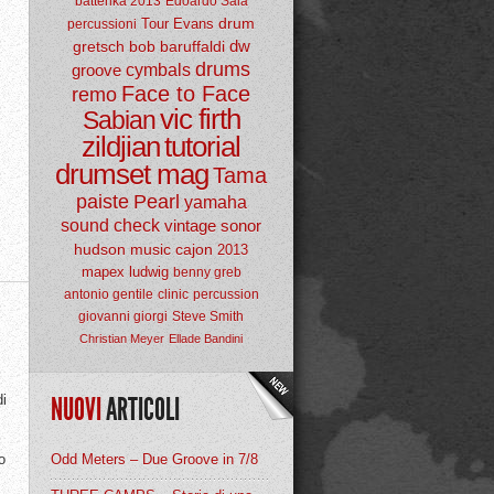
batterika 2013
Edoardo Sala
drum
Tour
Evans
percussioni
dw
gretsch
bob baruffaldi
drums
groove
cymbals
Face to Face
remo
vic firth
Sabian
zildjian
tutorial
drumset mag
Tama
paiste
Pearl
yamaha
sound check
vintage
sonor
hudson music
cajon
2013
mapex
ludwig
benny greb
antonio gentile
clinic
percussion
giovanni giorgi
Steve Smith
Christian Meyer
Ellade Bandini
di
NUOVI
ARTICOLI
o
Odd Meters – Due Groove in 7/8