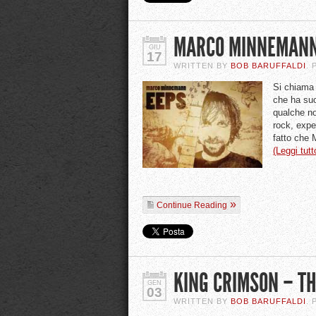
MARCO MINNEMANN
GIU
17
WRITTEN BY
BOB BARUFFALDI
.
Si chiam
che ha suo
qualche n
rock, expe
fatto che 
(Leggi tut
Continue Reading
KING CRIMSON – TH
GEN
03
WRITTEN BY
BOB BARUFFALDI
.