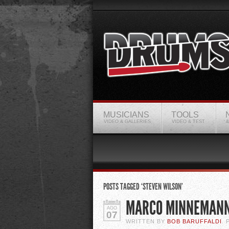
MUSICIANS
TOOLS
VIDEO & GALLERIES
VIDEO & TEST
&
POSTS TAGGED ‘STEVEN WILSON’
MARCO MINNEMANN
AGO
07
WRITTEN BY
BOB BARUFFALDI
.