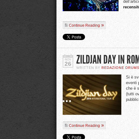
dell’artic
recensit
Continue Reading
ZILDJAN DAY IN RO
NOV
26
WRITTEN BY
REDAZIONE DRUM
Si è sv
eventi 
che è s
(tutti 
pubblic
Continue Reading