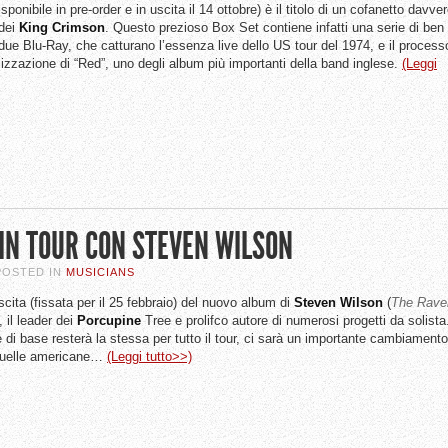
disponibile in pre-order e in uscita il 14 ottobre) è il titolo di un cofanetto davve
 dei
King
Crimson
. Questo prezioso Box Set contiene infatti una serie di ben
e Blu-Ray, che catturano l’essenza live dello US tour del 1974, e il process
lizzazione di “Red”, uno degli album più importanti della band inglese.
(Leggi
N TOUR CON STEVEN WILSON
 POSTED IN
MUSICIANS
cita (fissata per il 25 febbraio) del nuovo album di
Steven
Wilson
(
The Rave
), il leader dei
Porcupine
Tree e prolifco autore di numerosi progetti da solista
di base resterà la stessa per tutto il tour, ci sarà un importante cambiamento
 quelle americane…
(Leggi tutto>>)