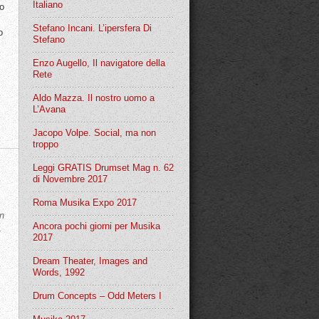
Italiano
ro
Stefano Incani. L’ipersfera Di
o
Stefano
Enzo Augello, Il navigatore della
Rete
Aldo Mazza. Il nostro uomo a
L’Avana
Jacopo Volpe. Social, ma non
troppo
Leggi GRATIS Drumset Mag n. 62
di Novembre 2017
Roma Musika Expo 2017
n
Ancora pochi giorni per Musika
.
2017
Dream Theater, Images and
Words, 1992
Drum Concepts – Odd Meters I