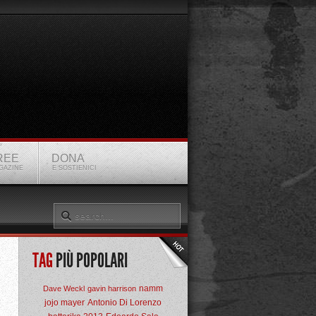
REE
DONA
GAZINE
E SOSTIENICI
TAG
PIÙ POPOLARI
namm
Dave Weckl
gavin harrison
jojo mayer
Antonio Di Lorenzo