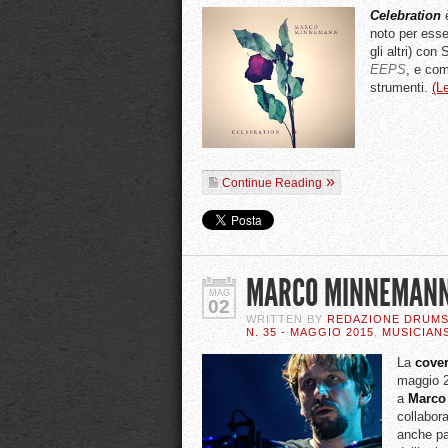
Celebration
è
noto per esse
gli altri) co
EEPS
, e com
strumenti.
(L
Continue Reading
MARCO MINNEMANN
MAG
02
WRITTEN BY
REDAZIONE DRUM
N. 35 - MAGGIO 2015
,
MUSICIAN
La
cover
maggio 20
a
Marco
collabor
anche par