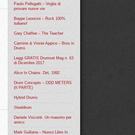
Paolo Pellegatti – Voglia di
provare nuove vie
Beppe Leoncini – Rock 100%
italiano!
Gary Chaffee – The Teacher
Carmine & Vinnie Appice – Bros in
Drums
Leggi GRATIS Drumset Mag n. 63
di Dicembre 2017
Alice In Chains. Dirt, 1992
Drum Concepts – ODD METERS
(II PARTE)
Hybrid Drums
Steeldrum
Daniele Visconti. Un maestro per
amico
Mark Guiliana – Nuovo Libro In