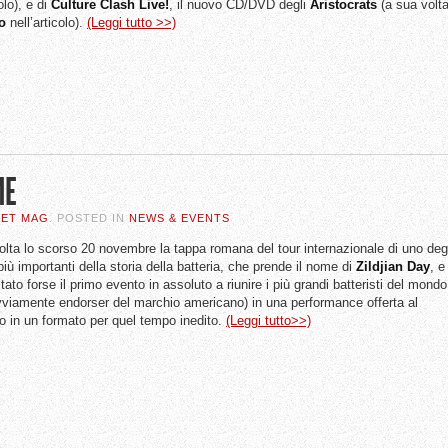
olo), e di
Culture Clash Live!
, il nuovo CD/DVD degli
Aristocrats
(a sua volt
o
nell’articolo).
(Leggi tutto >>)
ME
SET MAG
. POSTED IN
NEWS & EVENTS
olta lo scorso 20 novembre la tappa romana del tour internazionale di uno deg
più importanti della storia della batteria, che prende il nome di
Zildjian
Day
, e
tato forse il primo evento in assoluto a riunire i più grandi batteristi del mondo
ovviamente endorser del marchio americano) in una performance offerta al
o in un formato per quel tempo inedito.
(Leggi tutto>>)