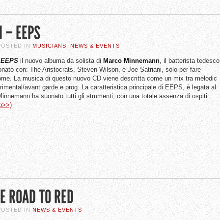
 – EEPS
 POSTED IN
MUSICIANS
,
NEWS & EVENTS
a
EEPS
il nuovo albuma da solista di
Marco
Minnemann
, il batterista tedesco
nato con: The Aristocrats, Steven Wilson, e Joe Satriani, solo per fare
ome. La musica di questo nuovo CD viene descritta come un mix tra melodic
rimental/avant garde e prog. La caratteristica principale di EEPS, è legata al
Minnemann ha suonato tutti gli strumenti, con una totale assenza di ospiti.
to>>)
E ROAD TO RED
 POSTED IN
NEWS & EVENTS