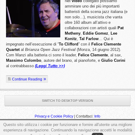
Nel
video
collegato possiamo
ammirare uno dei più importanti
batteristi della scena jazz italiana (e
non solo…), musicista che vanta
oltre 160 album all’attivo e
collaborazioni con artisti quali
Pat
Metheny
,
Eddie Gomez
,
Lee
Konitz
,
Tal Farlow
… Qui è
impegnato nell’esecuzione di “
To Clifford
” con il
Felice Clemente
Quartet
al
Brianza Open Jazz Festival
(Monza, 14 giugno 2012).
Com Manzi alla batteria ci sono il leader,
Felice Clemente
, al sax,
Massimo Colombo
, autore del brano, al pianoforte, e
Giulio Corini
al contrabbasso
(Leggi Tutto >>)
Continue Reading
SWITCH TO DESKTOP VERSION
Privacy e Cookie Policy
| Contattaci:
Info
Questo sito utilizza i cookie per funzionare e fornire all'utente una migliore
esperienza di navigazione. Continuando la navigazione accetti le modalità