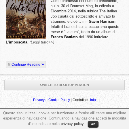
Come promesso nel numero precedente,
sul n. 30 di Drumset Mag, in edicola a
Dicembre 2014, nella rubrica The Italian
Job curata dal sottoscritto è arrivato lo
straniero, e cioè… mr.
Gavin
Harrison
!
Infatti il brano di cui ci occupiamo questo
mese è “La cura”, tratto da un album di
Franco
Battiato
del 1996 intitolato
L’imboscata
.
(Leggi tutto>>)
Continue Reading
SWITCH TO DESKTOP VERSION
Privacy e Cookie Policy
| Contattaci:
Info
Questo sito utilizza i cookie per funzionare e fornire all'utente una migliore
esperienza di navigazione. Continuando la navigazione accetti le modalità
ga('send', 'pageview');
d'uso indicate nella
privacy policy
OK