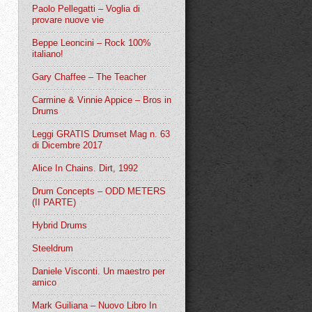
Paolo Pellegatti – Voglia di
provare nuove vie
Beppe Leoncini – Rock 100%
italiano!
Gary Chaffee – The Teacher
Carmine & Vinnie Appice – Bros in
Drums
Leggi GRATIS Drumset Mag n. 63
di Dicembre 2017
Alice In Chains. Dirt, 1992
Drum Concepts – ODD METERS
(II PARTE)
Hybrid Drums
Steeldrum
Daniele Visconti. Un maestro per
amico
Mark Guiliana – Nuovo Libro In