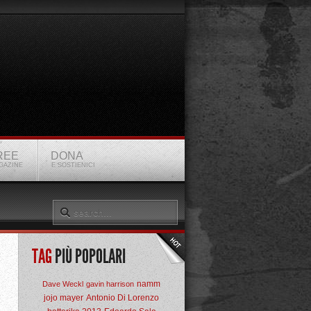
REE
DONA
GAZINE
E SOSTIENICI
TAG
PIÙ POPOLARI
namm
Dave Weckl
gavin harrison
jojo mayer
Antonio Di Lorenzo