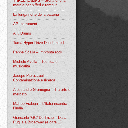
THREE CAMPS – Storia di una
marcia per pifferi e tamburi
La lunga notte della batteria
AP Instrument
A K Drums
Tama Hyper-Drive Duo Limited
Peppe Scalia – Impronta rock
Michele Avella – Tecnica e
musicalità
Jacopo Pierazzuoli –
Contaminazione e ricerca
Alessandro Gramegna – Tra arte e
mercato
Matteo Fraboni – L’Italia incontra
l’India
Giancarlo “GC” De Trizio – Dalla
Puglia a Broadway (e oltre…)