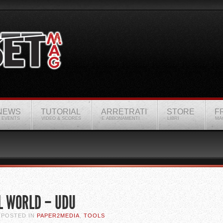
NEWS
TUTORIAL
ARRETRATI
STORE
F
 EVENTS
VIDEO & SCORES
E ABBONAMENTI
LIBRI
MA
L WORLD – UDU
. POSTED IN
PAPER2MEDIA
,
TOOLS