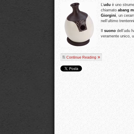
L’
udu
è uno strumen
chiamato
abang m
Giorgini
, un ceram
nell’ultimo trentenn
Il
suono
dell’udu h
veramente unico, ut
Continue Reading