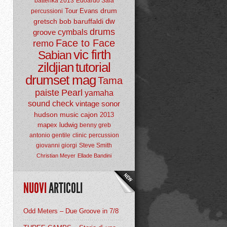
batterika 2013
Edoardo Sala
drum
Tour
Evans
percussioni
dw
gretsch
bob baruffaldi
drums
groove
cymbals
Face to Face
remo
vic firth
Sabian
zildjian
tutorial
drumset mag
Tama
paiste
Pearl
yamaha
sound check
vintage
sonor
hudson music
cajon
2013
mapex
ludwig
benny greb
antonio gentile
clinic
percussion
giovanni giorgi
Steve Smith
Christian Meyer
Ellade Bandini
NUOVI
ARTICOLI
Odd Meters – Due Groove in 7/8