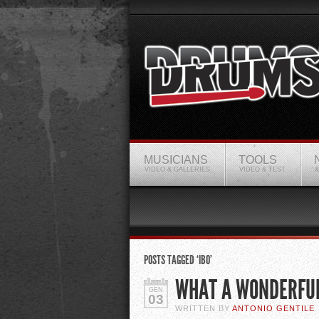
MUSICIANS
TOOLS
VIDEO & GALLERIES
VIDEO & TEST
&
POSTS TAGGED ‘IBO’
WHAT A WONDERFU
GEN
03
WRITTEN BY
ANTONIO GENTILE