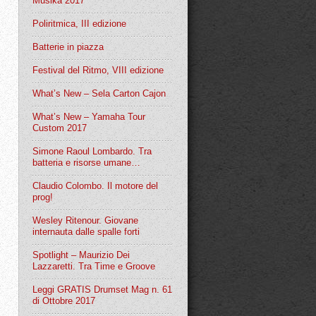
Musika 2017
Poliritmica, III edizione
Batterie in piazza
Festival del Ritmo, VIII edizione
What’s New – Sela Carton Cajon
What’s New – Yamaha Tour
Custom 2017
Simone Raoul Lombardo. Tra
batteria e risorse umane…
Claudio Colombo. Il motore del
prog!
Wesley Ritenour. Giovane
internauta dalle spalle forti
Spotlight – Maurizio Dei
Lazzaretti. Tra Time e Groove
Leggi GRATIS Drumset Mag n. 61
di Ottobre 2017