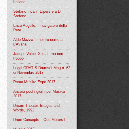
Italiano
Stefano Incani. L’ipersfera Di
Stefano
Enzo Augello, Il navigatore della
Rete
Aldo Mazza. Il nostro uomo a
L’Avana
Jacopo Volpe. Social, ma non
troppo
Leggi GRATIS Drumset Mag n. 62
di Novembre 2017
Roma Musika Expo 2017
Ancora pochi giorni per Musika
2017
Dream Theater, Images and
Words, 1992
Drum Concepts – Odd Meters I