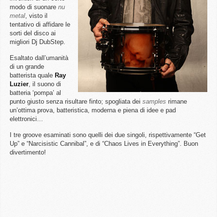
modo di suonare
nu
metal
, visto il
tentativo di affidare le
sorti del disco ai
migliori Dj DubStep.
Esaltato dall’umanità
di un grande
batterista quale
Ray
Luzier
, il suono di
batteria ‘pompa’ al
punto giusto senza risultare finto; spogliata dei
samples
rimane
un’ottima prova, batteristica, moderna e piena di idee e pad
elettronici…
I tre groove esaminati sono quelli dei due singoli, rispettivamente “Get
Up” e “Narcisistic Cannibal”, e di “Chaos Lives in Everything”. Buon
divertimento!