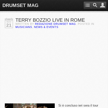
DRUMSET MAG
TERRY BOZZIO LIVE IN ROME
NOV
WRITTEN BY
REDAZIONE DRUMSET MAG
. POSTED IN
21
MUSICIANS
,
NEWS & EVENTS
Si è concluso ieri sera il tour