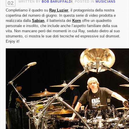
WRITTEN BY
BOB BARUFFALDI
. POSTED IN
MUSICIANS
02
Completiamo il quadro su
Ray
Luzier
, il protagonista della nostra
copertina del numero di giugno. In questa serie di video prodotta e
realizzata dalla
Sabian
, il batterista dei
Korn
offre un quadretto
personale e insolito, che include anche l’aspetto familiare della sua
vita. Non mancano però dei momenti in cui Ray, seduto dietro al suo
strumento, ci mostra le sue doti tecniche ed espressive sul drumset.
Enjoy it!