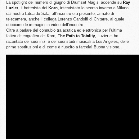
La spotlight del numero di giugno di Drumset Mag si accende su
Ray
Luzier
, il batterista dei
Korn
, intervistato lo scorso inverno a Milano
dal nostro Edoardo Sala; all’incontro era presente, armato di
telecamera, anche il collega Lorenzo Gandolfi di Chitarre, al quale
dobbiamo le immagini in video dell’incontro.
Oltre a parlare del connubio tra acutica ed elettronica per l’ultima
fatica discografica dei Korn,
The Path to Totality
, Luzier ci ha
racontato dei suoi inizi e dei suoi studi musicali a Los Angeles, delle
prime sostituzioni e di come è riuscito a farcela! Buona visione.