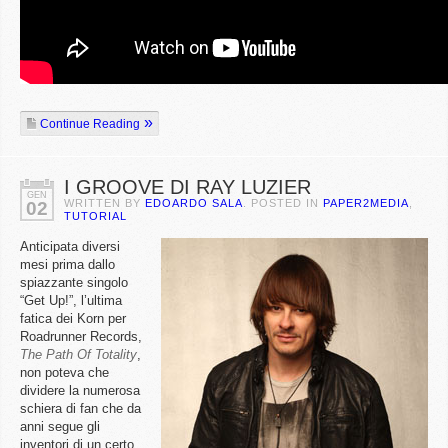
Continue Reading
I GROOVE DI RAY LUZIER
GEN
WRITTEN BY
EDOARDO SALA
. POSTED IN
PAPER2MEDIA
,
02
TUTORIAL
Anticipata diversi
mesi prima dallo
spiazzante singolo
“Get Up!”, l’ultima
fatica dei Korn per
Roadrunner Records,
The Path Of Totality
,
non poteva che
dividere la numerosa
schiera di fan che da
anni segue gli
inventori di un certo