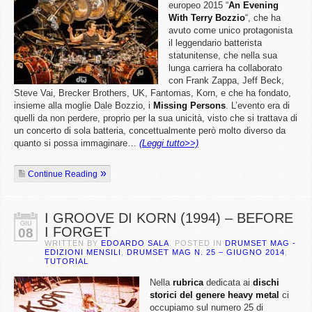
europeo 2015 “
An Evening
With Terry Bozzio
“, che ha
avuto come unico protagonista
il leggendario batterista
statunitense, che nella sua
lunga carriera ha collaborato
con Frank Zappa, Jeff Beck,
Steve Vai, Brecker Brothers, UK, Fantomas, Korn, e che ha fondato,
insieme alla moglie Dale Bozzio, i
Missing
Persons
. L’evento era di
quelli da non perdere, proprio per la sua unicità, visto che si trattava di
un concerto di sola batteria, concettualmente però molto diverso da
quanto si possa immaginare…
(Leggi tutto>>)
Continue Reading
I GROOVE DI KORN (1994) – BEFORE
GIU
I FORGET
08
WRITTEN BY
EDOARDO SALA
. POSTED IN
DRUMSET MAG -
EDIZIONI MENSILI
,
DRUMSET MAG N. 25 – GIUGNO 2014
,
TUTORIAL
Nella
rubrica
dedicata ai
dischi
storici del genere heavy metal
ci
occupiamo sul numero 25 di