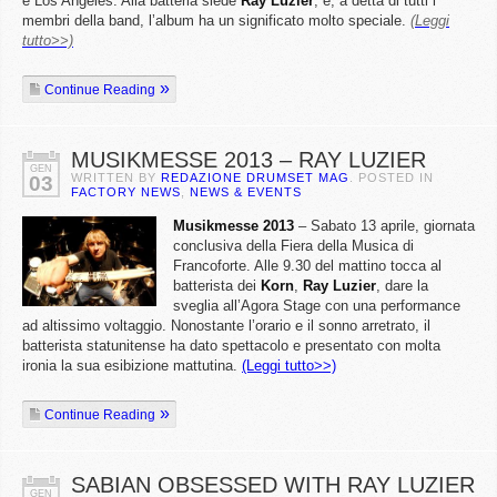
e Los Angeles. Alla batteria siede
Ray
Luzier
, e, a detta di tutti i
membri della band, l’album ha un significato molto speciale.
(Leggi
tutto>>)
Continue Reading
MUSIKMESSE 2013 – RAY LUZIER
GEN
WRITTEN BY
REDAZIONE DRUMSET MAG
. POSTED IN
03
FACTORY NEWS
,
NEWS & EVENTS
Musikmesse 2013
– Sabato 13 aprile, giornata
conclusiva della Fiera della Musica di
Francoforte. Alle 9.30 del mattino tocca al
batterista dei
Korn
,
Ray
Luzier
, dare la
sveglia all’Agora Stage con una performance
ad altissimo voltaggio. Nonostante l’orario e il sonno arretrato, il
batterista statunitense ha dato spettacolo e presentato con molta
ironia la sua esibizione mattutina.
(Leggi tutto>>)
Continue Reading
SABIAN OBSESSED WITH RAY LUZIER
GEN