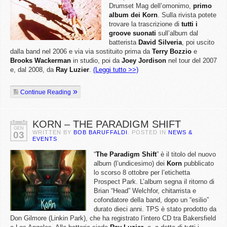
Drumset Mag dell’omonimo,
primo
album dei Korn
. Sulla rivista potete
trovare la trascrizione di
tutti i
groove suonati
sull’album dal
batterista
David Silveria
, poi uscito
dalla band nel 2006 e via via sostituito prima da
Terry Bozzio
e
Brooks Wackerman
in studio, poi da
Joey Jordison
nel tour del 2007
e, dal 2008, da
Ray Luzier
.
(Leggi tutto >>)
Continue Reading
KORN – THE PARADIGM SHIFT
GEN
WRITTEN BY
BOB BARUFFALDI
. POSTED IN
NEWS &
03
EVENTS
“
The
Paradigm
Shift
” è il titolo del nuovo
album (l’undicesimo) dei
Korn
pubblicato
lo scorso 8 ottobre per l’etichetta
Prospect Park. L’album segna il ritorno di
Brian “Head” Welchfor, chitarrista e
cofondatore della band, dopo un “esilio”
durato dieci anni. TPS è stato prodotto da
Don Gilmore (Linkin Park), che ha registrato l’intero CD tra Bakersfield