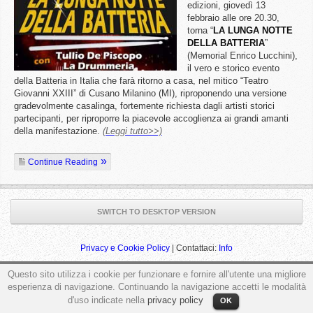
edizioni, giovedì 13
febbraio alle ore 20.30,
torna “
LA LUNGA NOTTE
DELLA BATTERIA
”
(Memorial Enrico Lucchini),
il vero e storico evento
della Batteria in Italia che farà ritorno a casa, nel mitico “Teatro
Giovanni XXIII” di Cusano Milanino (MI), riproponendo una versione
gradevolmente casalinga, fortemente richiesta dagli artisti storici
partecipanti, per riproporre la piacevole accoglienza ai grandi amanti
della manifestazione.
(Leggi tutto>>)
Continue Reading
SWITCH TO DESKTOP VERSION
Privacy e Cookie Policy
| Contattaci:
Info
Questo sito utilizza i cookie per funzionare e fornire all'utente una migliore
esperienza di navigazione. Continuando la navigazione accetti le modalità
ga('send', 'pageview');
d'uso indicate nella
privacy policy
OK