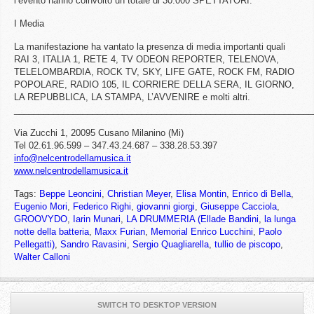
l’evento hanno coinvolto un totale di 30.000 SPETTATORI.
I Media
La manifestazione ha vantato la presenza di media importanti quali
RAI 3, ITALIA 1, RETE 4, TV ODEON REPORTER, TELENOVA,
TELELOMBARDIA, ROCK TV, SKY, LIFE GATE, ROCK FM, RADIO
POPOLARE, RADIO 105, IL CORRIERE DELLA SERA, IL GIORNO,
LA REPUBBLICA, LA STAMPA, L’AVVENIRE e molti altri.
_____________________________________________________________
Via Zucchi 1, 20095 Cusano Milanino (Mi)
Tel 02.61.96.599 – 347.43.24.687 – 338.28.53.397
info@nelcentrodellamusica.it
www.nelcentrodellamusica.it
Tags:
Beppe Leoncini
,
Christian Meyer
,
Elisa Montin
,
Enrico di Bella
,
Eugenio Mori
,
Federico Righi
,
giovanni giorgi
,
Giuseppe Cacciola
,
GROOVYDO
,
Iarin Munari
,
LA DRUMMERIA (Ellade Bandini
,
la lunga
notte della batteria
,
Maxx Furian
,
Memorial Enrico Lucchini
,
Paolo
Pellegatti)
,
Sandro Ravasini
,
Sergio Quagliarella
,
tullio de piscopo
,
Walter Calloni
SWITCH TO DESKTOP VERSION