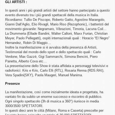
GLI ARTISTI :
In questi anni i più grandi artisti del settore hanno partecipato a questo
evento divenuto tra i più grandi spettacoli della musica in Italia.
Ricordiamo: Tullio De Piscopo, Roberto Gatto, Agostino Marangolo,
Gianni Dall’Aglio, Elio Rivagli, Mario Riso (Rezophonic), i batteristi del
movimento giovanile: Negramaro, Vibrazioni, Timoria, Lacuna Coil…
La Drummeria (Ellade Bandini, Walter Calloni, Maxx Furian, Christian
Meyer, Paolo Pellegatti), ospiti internazionali quali : Horacio “El Negro”
Hernandez, Robin Di Maggio…
Inoltre la manifestazione si è avvalsa della presenza di Artisti,
Testimonial del mondo dello sport e dello spettacolo quali : Carlo
Verdone, Max Gazzè, Gigi Sammarchi, Simona Bencini, Piero
Panetta, Alberto Cova etc…
La presentazione dello Show è stata affidata a personaggi televisivi e
radiofonici: Kris e Kris, Carlo Elli (RTL), Rosaria Renna (RDS.RAI),
Vera Spadini(SKY), Paola Maugeri, Manuel Manima.
Presenze
La manifestazione, così come inizialmente ideata e progettata, ha
vantato fin da subito un enorme successo e riscontro di pubblico.
Ogni singolo spettacolo (3h di musica a 360°) riunisce in media
3000/3500 SPETTATORI.
In questi dieci anni le città (Milano, Roma e Caserta) prescelte per