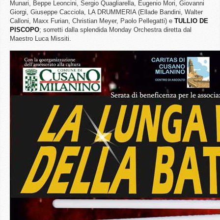
Munari, Beppe Leoncini, Sergio Quagliarella, Eugenio Mori, Giovanni
Giorgi, Giuseppe Cacciola, LA DRUMMERIA (Ellade Bandini, Walter
Calloni, Maxx Furian, Christian Meyer, Paolo Pellegatti) e
TULLIO
DE
PISCOPO
; sorretti dalla splendida Monday Orchestra diretta dal
Maestro Luca Missiti.