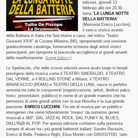
edizioni, giovedì 13
febbraio alle ore 20.30,
torna “
LA LUNGA NOTTE
DELLA BATTERIA
”
(Memorial Enrico Lucchini),
il vero e storico evento
della Batteria in Italia che farà ritorno a casa, nel mitico “Teatro
Giovanni XXIII” di Cusano Milanino (MI), riproponendo una versione
gradevolmente casalinga, fortemente richiesta dagli artisti storici
partecipanti, per riproporre la piacevole accoglienza ai grandi amanti
della manifestazione.
(Leggi tutto>>)
Lo Spettacolo, che nelle scorse edizioni aveva avuto luogo in templi
prestigiosi della musica come il TEATRO SMERALDO, il TEATRO
DAL VERME, e il ROLLING STONE a Milano, il TEATRO
BRANCACCIO (ROMA) e TEATRO DELLA LUNA, nasce in perfetta
armonia tra tutte le componenti (organizzazione, artisti, direttori palco,
fonici, presentatori, pubblico) in nome di un grande maestro che ha
permesso di unire grandi artisti con la sua filosofia e la sua grande
passione:
ENRICO
LUCCHINI
. Tre ore di musica per un pubblico
eterogeneo che viene letteralmente “invaso” da numerosi generi
musicali a 360°: DAL JAZZ AL ROCK, DAL FUNKY AL BLUES,
DALL’R&B AL POP. Per questa edizione contiamo sulla presenza
sempre di alcuni tra i più grandi batteristi italiani: Sandro Ravasini,
Enrico di Bella, Federico Righi, Elisa Montin con GROOVYDO, Iarin