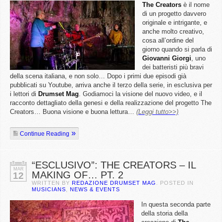
The Creators
è il nome
di un progetto davvero
originale e intrigante, e
anche molto creativo,
cosa all’ordine del
giorno quando si parla di
Giovanni
Giorgi
, uno
dei batteristi più bravi
della scena italiana, e non solo… Dopo i primi due episodi già
pubblicati su Youtube, arriva anche il terzo della serie, in esclusiva per
i lettori di
Drumset
Mag
. Godiamoci la visione del nuovo video, e il
racconto dettagliato della genesi e della realizzazione del progetto The
Creators… Buona visione e buona lettura…
(Leggi tutto>>)
Continue Reading
“ESCLUSIVO”: THE CREATORS – IL
MAR
MAKING OF… PT. 2
12
WRITTEN BY
REDAZIONE DRUMSET MAG
. POSTED IN
MUSICIANS
,
NEWS & EVENTS
In questa seconda parte
della storia della