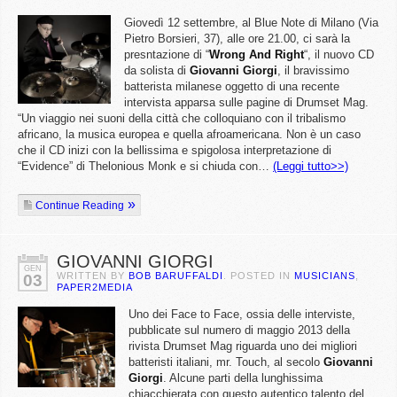
Giovedì 12 settembre, al Blue Note di Milano (Via
Pietro Borsieri, 37), alle ore 21.00, ci sarà la
presntazione di “
Wrong
And
Right
“, il nuovo CD
da solista di
Giovanni
Giorgi
, il bravissimo
batterista milanese oggetto di una recente
intervista apparsa sulle pagine di Drumset Mag.
“Un viaggio nei suoni della città che colloquiano con il tribalismo
africano, la musica europea e quella afroamericana. Non è un caso
che il CD inizi con la bellissima e spigolosa interpretazione di
“Evidence” di Thelonious Monk e si chiuda con…
(Leggi tutto>>)
Continue Reading
GIOVANNI GIORGI
GEN
WRITTEN BY
BOB BARUFFALDI
. POSTED IN
MUSICIANS
,
03
PAPER2MEDIA
Uno dei Face to Face, ossia delle interviste,
pubblicate sul numero di maggio 2013 della
rivista Drumset Mag riguarda uno dei migliori
batteristi italiani, mr. Touch, al secolo
Giovanni
Giorgi
. Alcune parti della lunghissima
chiacchierata con questo autentico talento del