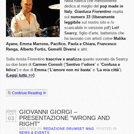
Nella rubrica che mensilmente
dedica al meglio del
pop made in
Italy
,
Gianluca Fiorentino
ospita
sul
numero 33
(
liberamente
leggibile
sul nostro sito e /o
scaricabile in versione pdf)
Leif
Searcy
, figlio d’arte, batterista che
ha lavorato con artisti come
Malika
Ayane, Emma Marrone, Pacifico, Paola e Chiara, Francesco
Renga, Alberto Fortis, Gemelli Diversi
e altri.
Sulla rivista Fiorentino
trascrive e analizza
quanto suonato da Searcy
su due brani di
Carmen Consoli
(“
Sentivo l’odore
” e “
Confusa e
felice
”) e due di
Emma
(“
L’amore non mi basta
” e “
La mia città
”).
(Leggi tutto >>)
Continue Reading
GIOVANNI GIORGI –
GEN
PRESENTAZIONE “WRONG AND
03
RIGHT”
WRITTEN BY
REDAZIONE DRUMSET MAG
. POSTED IN
NEWS & EVENTS