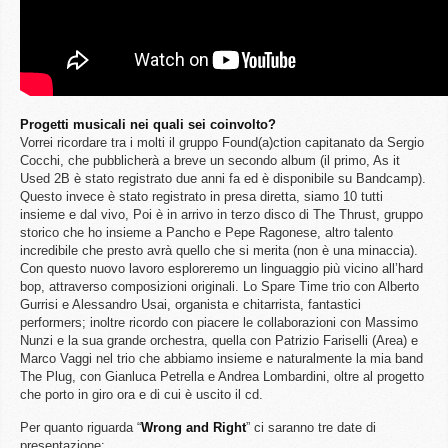
Progetti musicali nei quali sei coinvolto?
Vorrei ricordare tra i molti il gruppo Found(a)ction capitanato da Sergio
Cocchi, che pubblicherà a breve un secondo album (il primo, As it
Used 2B è stato registrato due anni fa ed è disponibile su Bandcamp).
Questo invece è stato registrato in presa diretta, siamo 10 tutti
insieme e dal vivo, Poi è in arrivo in terzo disco di The Thrust, gruppo
storico che ho insieme a Pancho e Pepe Ragonese, altro talento
incredibile che presto avrà quello che si merita (non è una minaccia).
Con questo nuovo lavoro esploreremo un linguaggio più vicino all’hard
bop, attraverso composizioni originali. Lo Spare Time trio con Alberto
Gurrisi e Alessandro Usai, organista e chitarrista, fantastici
performers; inoltre ricordo con piacere le collaborazioni con Massimo
Nunzi e la sua grande orchestra, quella con Patrizio Fariselli (Area) e
Marco Vaggi nel trio che abbiamo insieme e naturalmente la mia band
The Plug, con Gianluca Petrella e Andrea Lombardini, oltre al progetto
che porto in giro ora e di cui è uscito il cd.
Per quanto riguarda “
Wrong
and
Right
” ci saranno tre date di
presentazione: