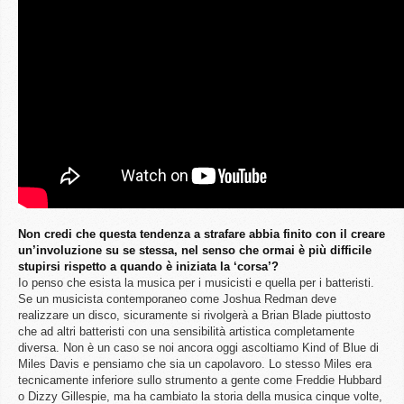
Non credi che questa tendenza a strafare abbia finito con il creare
un’involuzione su se stessa, nel senso che ormai è più difficile
stupirsi rispetto a quando è iniziata la ‘corsa’?
Io penso che esista la musica per i musicisti e quella per i batteristi.
Se un musicista contemporaneo come Joshua Redman deve
realizzare un disco, sicuramente si rivolgerà a Brian Blade piuttosto
che ad altri batteristi con una sensibilità artistica completamente
diversa. Non è un caso se noi ancora oggi ascoltiamo Kind of Blue di
Miles Davis e pensiamo che sia un capolavoro. Lo stesso Miles era
tecnicamente inferiore sullo strumento a gente come Freddie Hubbard
o Dizzy Gillespie, ma ha cambiato la storia della musica cinque volte,