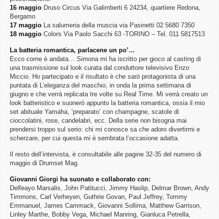
16 maggio
Druso Circus Via Galimberti 6 24234, quartiere Redona,
Bergamo
17 maggio
La salumeria della muscia via Pasinetti 02 5680 7350
18 maggio
Colors Via Paolo Sacchi 63 -TORINO – Tel. 011 5817513
La batteria romantica, parlacene un po’…
Ecco come è andata… Simona mi ha iscritto per gioco al casting di
una trasmissione sul look curata dal conduttore televisivo Enzo
Miccio. Ho partecipato e il risultato è che sarò protagonista di una
puntata di L’eleganza del maschio, in onda la prima settimana di
giugno e che verrà replicata tre volte su Real Time. Mi verrà creato un
look batteristico e suonerò appunto la batteria romantica, ossia il mio
set abituale Yamaha, ‘preparato’ con champagne, scatole di
cioccolatini, rose, candelabri, ecc. Della serie non bisogna mai
prendersi troppo sul serio: chi mi conosce sa che adoro divertirmi e
scherzare, per cui questa mi è sembrata l’occasione adatta.
Il resto dell’intervista, è consultabile alle pagine 32-35 del numero di
maggio di Drumset Mag.
Giovanni Giorgi ha suonato e collaborato con:
Delfeayo Marsalis, John Patitucci, Jimmy Haslip, Delmar Brown, Andy
Timmons, Carl Verheyen, Guthrie Govan, Paul Jeffrey, Tommy
Emmanuel, James Cammack, Giovanni Sollima, Matthew Garrison,
Linley Marthe, Bobby Vega, Michael Manring, Gianluca Petrella,