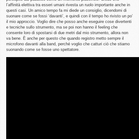
l’affinità elettiva tra esseri umani rivesta un ruolo importante anche in
questi casi. Un amico tempo fa mi diede un consiglio, dicendomi di
suonare come se fossi ‘davanti’, e quindi con il tempo ho rivisto un po’
il mio approccio. Voglio dire che posso anche eseguire cose divertenti
e tecniche sullo strumento, ma se poi non hanno il feeling che
consente loro di spostarsi di due metri dal mio strumento, allora non
va bene. È anche per questo che quando registro metto sempre il
microfono davanti alla band, perché voglio che catturi ciò che stiamo
suonando come se fosse uno spettatore.