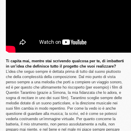
Ti capita mai, mentre stai scrivendo qualcosa per te, di imbatterti
in un’idea che definisce tutto il progetto che vuoi realizzare?
L’idea che seguo sempre è dettata prima di tutto dal suono piuttosto
che della complessità della composizione. Dal mio punto di vista
penso sempre a una melodia che porti a compiere un viaggio sonoro,
ed è per questo che ultimamente ho riscoperto (per esempio) i film di
Quentin Tarantino (grazie a Simona, la mia fidanzata che lo adora, e
sogna di recitare in uno dei suoi film). Tarantino sceglie sempre delle
melodie dotate di un suono particolare, e la direzione musicale nei
suoi film cambia in modo repentino. Per come la vedo io è anche
questione di guardare alla musica; la scrivi, ed è come se potessi
vederla costruendo un’immagine virtuale. Per quanto concerne la
batteria, il mio strumento, non penso assolutamente a nulla, non
preparo mai niente, e nel bene e nel male mi piace sempre pensare