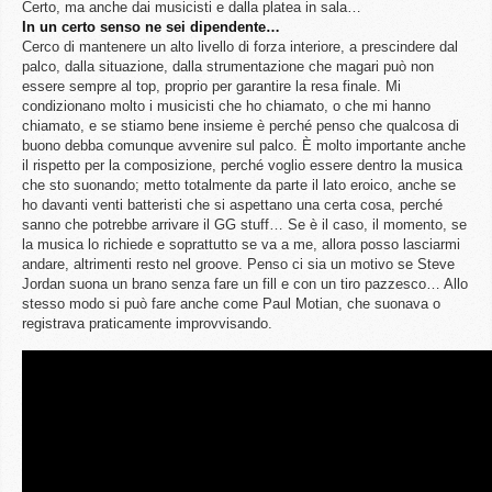
Certo, ma anche dai musicisti e dalla platea in sala…
In un certo senso ne sei dipendente…
Cerco di mantenere un alto livello di forza interiore, a prescindere dal
palco, dalla situazione, dalla strumentazione che magari può non
essere sempre al top, proprio per garantire la resa finale. Mi
condizionano molto i musicisti che ho chiamato, o che mi hanno
chiamato, e se stiamo bene insieme è perché penso che qualcosa di
buono debba comunque avvenire sul palco. È molto importante anche
il rispetto per la composizione, perché voglio essere dentro la musica
che sto suonando; metto totalmente da parte il lato eroico, anche se
ho davanti venti batteristi che si aspettano una certa cosa, perché
sanno che potrebbe arrivare il GG stuff… Se è il caso, il momento, se
la musica lo richiede e soprattutto se va a me, allora posso lasciarmi
andare, altrimenti resto nel groove. Penso ci sia un motivo se Steve
Jordan suona un brano senza fare un fill e con un tiro pazzesco… Allo
stesso modo si può fare anche come Paul Motian, che suonava o
registrava praticamente improvvisando.