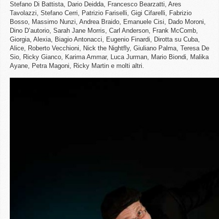
Stefano Di Battista, Dario Deidda, Francesco Bearzatti, Ares
Tavolazzi, Stefano Cerri, Patrizio Fariselli, Gigi Cifarelli, Fabrizio
Bosso, Massimo Nunzi, Andrea Braido, Emanuele Cisi, Dado Moroni,
Dino D’autorio, Sarah Jane Morris, Carl Anderson, Frank McComb,
Giorgia, Alexia, Biagio Antonacci, Eugenio Finardi, Dirotta su Cuba,
Alice, Roberto Vecchioni, Nick the Nightfly, Giuliano Palma, Teresa De
Sio, Ricky Gianco, Karima Ammar, Luca Jurman, Mario Biondi, Malika
Ayane, Petra Magoni, Ricky Martin e molti altri.