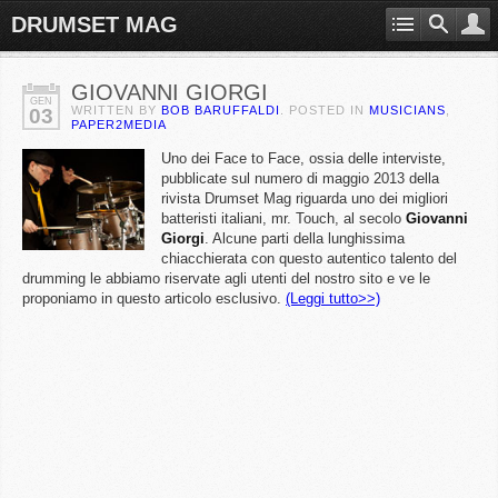
DRUMSET MAG
GIOVANNI GIORGI
GEN
WRITTEN BY
BOB BARUFFALDI
. POSTED IN
MUSICIANS
,
03
PAPER2MEDIA
Uno dei Face to Face, ossia delle interviste,
pubblicate sul numero di maggio 2013 della
rivista Drumset Mag riguarda uno dei migliori
batteristi italiani, mr. Touch, al secolo
Giovanni
Giorgi
. Alcune parti della lunghissima
chiacchierata con questo autentico talento del
drumming le abbiamo riservate agli utenti del nostro sito e ve le
proponiamo in questo articolo esclusivo.
(Leggi tutto>>)