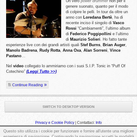
Un vero
power drummer
non per il
genere suonato, quanto per il modo
di colpire le pelli. In tour da oltre un
anno con
Loredana Bertè
, ha di
recente inciso il singolo di
Vasco
Rossi
“Cambiamenti”, l’ultimo album
di
Federico Poggipollini
e l’ultimo
di
Maurizio Solieri
. Ho fatto tante
esperienze live con dei grandi artisti quali
Stef Burns
,
Brian Auger
,
Manolo Badrena
,
Rudy Rotta
,
Anna Oxa
,
Alan Sorreni
,
Vince
Pastano
…
Nel
video
collegato lo ammiriamo con i suoi S.I.P. Tonic in “Puff Of
Cotechino”
(Leggi Tutto >>)
Continue Reading
SWITCH TO DESKTOP VERSION
Privacy e Cookie Policy
| Contattaci:
Info
Questo sito utilizza i cookie per funzionare e fornire all'utente una migliore
esperienza di navigazione. Continuando la navigazione accetti le modalità