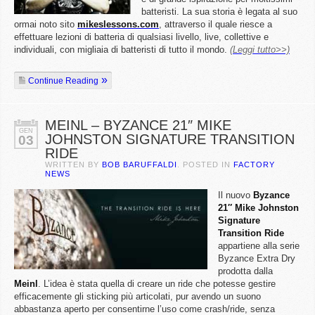
batteristi. La sua storia è legata al suo
ormai noto sito
mikeslessons.com
, attraverso il quale riesce a
effettuare lezioni di batteria di qualsiasi livello, live, collettive e
individuali, con migliaia di batteristi di tutto il mondo.
(Leggi tutto>>)
Continue Reading
MEINL – BYZANCE 21″ MIKE
GEN
JOHNSTON SIGNATURE TRANSITION
03
RIDE
WRITTEN BY
BOB BARUFFALDI
. POSTED IN
FACTORY
NEWS
Il nuovo
Byzance
21″ Mike Johnston
Signature
Transition Ride
appartiene alla serie
Byzance Extra Dry
prodotta dalla
Meinl
. L’idea è stata quella di creare un ride che potesse gestire
efficacemente gli sticking più articolati, pur avendo un suono
abbastanza aperto per consentirne l’uso come crash/ride, senza