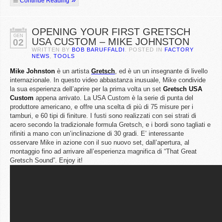
Continue Reading
OPENING YOUR FIRST GRETSCH
GEN
USA CUSTOM – MIKE JOHNSTON
02
WRITTEN BY
BOB BARUFFALDI
. POSTED IN
FACTORY
NEWS
,
TOOLS
Mike
Johnston
è un artista
Gretsch
, ed è un un insegnante di livello
internazionale. In questo video abbastanza inusuale, Mike condivide
la sua esperienza dell’aprire per la prima volta un set
Gretsch
USA
Custom
appena arrivato. La USA Custom è la serie di punta del
produttore americano, e offre una scelta di più di 75 misure per i
tamburi, e 60 tipi di finiture. I fusti sono realizzati con sei strati di
acero secondo la tradizionale formula Gretsch, e i bordi sono tagliati e
rifiniti a mano con un’inclinazione di 30 gradi. E’ interessante
osservare Mike in azione con il suo nuovo set, dall’apertura, al
montaggio fino ad arrivare all’esperienza magnifica di “That Great
Gretsch Sound”. Enjoy it!