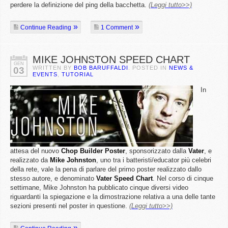
perdere la definizione del ping della bacchetta.
(Leggi tutto>>)
Continue Reading
1 Comment
MIKE JOHNSTON SPEED CHART
GEN
WRITTEN BY
BOB BARUFFALDI
. POSTED IN
NEWS &
03
EVENTS
,
TUTORIAL
In
attesa del nuovo
Chop
Builder
Poster
, sponsorizzato dalla
Vater
, e
realizzato da
Mike
Johnston
, uno tra i batteristi/educator più celebri
della rete, vale la pena di parlare del primo poster realizzato dallo
stesso autore, e denominato
Vater
Speed
Chart
. Nel corso di cinque
settimane, Mike Johnston ha pubblicato cinque diversi video
riguardanti la spiegazione e la dimostrazione relativa a una delle tante
sezioni presenti nel poster in questione.
(Leggi tutto>>)