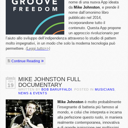
nome di una nuova App ideata
da
Mike
Johnston
, e prende il
nome dall’omonimo libro
pubblicato nel 2014,
incorporandone tutto il
contenuto. Questa App propone
un approccio rivoluzionario per
l’aiuto allo sviluppo dell’indipendenza attraverso lo studio di pattern
molto impegnativi, in un modo che solo la moderna tecnologia può
permettere.
(Leggi tutto>>)
Continue Reading
MIKE JOHNSTON FULL
GIU
DOCUMENTARY
19
WRITTEN BY
BOB BARUFFALDI
. POSTED IN
MUSICIANS
,
NEWS & EVENTS
Mike
Johnston
è molto probabilmente
l’insegnante di batteria più famoso al
mondo, e colui che interpreta e incarna
alla perfezione questo ruolo, in maniera
realmente contemporanea, innovativa
e di grande ispirazione per moltissimi