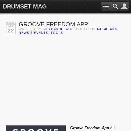
DRUMSET MAG
GROOVE FREEDOM APP
APR
WRITTEN BY
BOB BARUFFALDI
. POSTED IN
MUSICIANS
,
22
NEWS & EVENTS
,
TOOLS
Groove Freedom App
è il