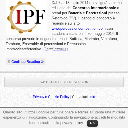
Dal 7 al 13 luglio 2014 si svolgerà la prima
edizione del
Concorso
Internazionale
a
premi per
Batteria
e
Percussioni
presso
Retorbido (PV). Il bando di concorso è
reperibile sul sito
www.percussioncompetition.com
con
scadenza iscrizioni il 20 maggio 2014. Il
concorso prevede le seguenti sezioni: Batteria, Marimba, Vibrafono,
Tamburo, Ensemble di percussioni e Percussioni
improvvisate/creative.
(Leggi tutto>>)
Continue Reading
SWITCH TO DESKTOP VERSION
Privacy e Cookie Policy
| Contattaci:
Info
Questo sito utilizza i cookie per funzionare e fornire all'utente una migliore
esperienza di navigazione. Continuando la navigazione accetti le modalità
ga('send', 'pageview');
d'uso indicate nella
privacy policy
OK