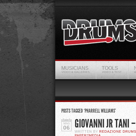
MUSICIANS
TOOLS
VIDEO & GALLERIES
VIDEO & TEST
&
POSTS TAGGED ‘PHARRELL WILLIAMS’
GIOVANNI JR TANI 
MAG
06
WRITTEN BY
REDAZIONE DRUM
PAPER2MEDIA