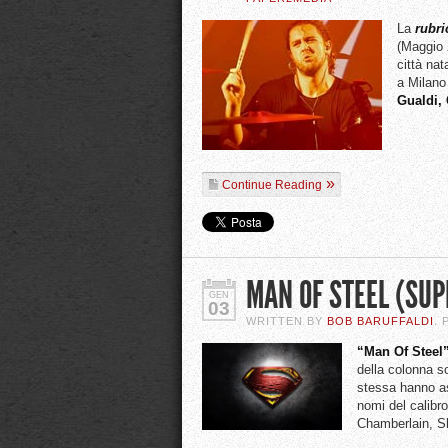
La
rubr
(Maggio 
città na
a Milano
Gualdi, 
Continue Reading
MAN OF STEEL (SU
GEN
03
WRITTEN BY
BOB BARUFFALDI
.
“Man Of Steel
della colonna s
stessa hanno as
nomi del calibr
Chamberlain, S