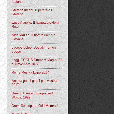
Italiano
Stefano Incani. L’ipersfera Di
Stefano
Enzo Augello, Il navigatore della
Rete
Aldo Mazza. Il nostro uomo a
L’Avana
Jacopo Volpe. Social, ma non
troppo
Leggi GRATIS Drumset Mag n. 62
di Novembre 2017
Roma Musika Expo 2017
Ancora pochi giorni per Musika
2017
Dream Theater, Images and
Words, 1992
Drum Concepts – Odd Meters I