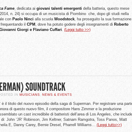
ica Fame
, dedicata ai
giovani talenti emergenti
della batteria, questo mese
2014, n. 24) si occupa di un musicista di Piombino che, dopo gli studi nella
tale con
Paolo Ninci
alla scuola
Woodstock
, ha proseguito la sua formazione
 frequentando il
CPM
, dove ha potuto godere degli insegnamenti di
Roberto
Giovanni Giorgi e Flaviano Cuffari
.
(Leggi tutto >>)
PERMAN) SOUNDTRACK
 POSTED IN
MUSICIANS
,
NEWS & EVENTS
”
è il titolo del nuovo episodio della saga di Superman. Per registrare una part
onora di questo nuovo film, il compositore Hans Zimmer e la produzione
semblato un cast incredibile di batteristi dell’area di Los Angeles, che includ
o di: John ‘JR’ Robinson, Jim Keltner, Satnam Ramgotra, Toss Panos, Matt
heila E, Danny Carey, Bernie Dresel, Pharrell Williams…
(Leggi tutto>>)