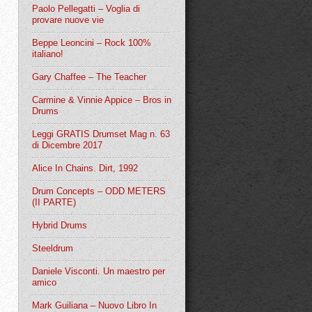
Paolo Pellegatti – Voglia di
provare nuove vie
Beppe Leoncini – Rock 100%
italiano!
Gary Chaffee – The Teacher
Carmine & Vinnie Appice – Bros in
Drums
Leggi GRATIS Drumset Mag n. 63
di Dicembre 2017
Alice In Chains. Dirt, 1992
Drum Concepts – ODD METERS
(II PARTE)
Hybrid Drums
Steeldrum
Daniele Visconti. Un maestro per
amico
Mark Guiliana – Nuovo Libro In