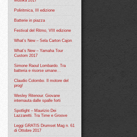
Musika 2017
Poliritmica, III edizione
Batterie in piazza
Festival del Ritmo, VIII edizione
What’s New – Sela Carton Cajon
What’s New – Yamaha Tour
Custom 2017
Simone Raoul Lombardo. Tra
batteria e risorse umane…
Claudio Colombo. Il motore del
prog!
Wesley Ritenour. Giovane
internauta dalle spalle forti
Spotlight – Maurizio Dei
Lazzaretti. Tra Time e Groove
Leggi GRATIS Drumset Mag n. 61
di Ottobre 2017