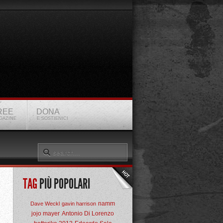
REE
DONA
GAZINE
E SOSTIENICI
TAG
PIÙ POPOLARI
namm
Dave Weckl
gavin harrison
jojo mayer
Antonio Di Lorenzo