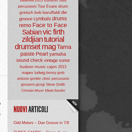
batterika 2013
Edoardo Sala
drum
Tour
Evans
percussioni
dw
gretsch
bob baruffaldi
drums
groove
cymbals
Face to Face
remo
vic firth
Sabian
zildjian
tutorial
drumset mag
Tama
paiste
Pearl
yamaha
sound check
vintage
sonor
hudson music
cajon
2013
mapex
ludwig
benny greb
antonio gentile
clinic
percussion
giovanni giorgi
Steve Smith
Christian Meyer
Ellade Bandini
e
NUOVI
ARTICOLI
e
Odd Meters – Due Groove in 7/8