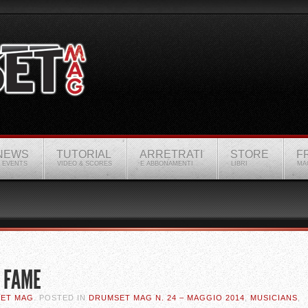
NEWS
TUTORIAL
ARRETRATI
STORE
F
 EVENTS
VIDEO & SCORES
E ABBONAMENTI
LIBRI
MA
– FAME
SET MAG
. POSTED IN
DRUMSET MAG N. 24 – MAGGIO 2014
,
MUSICIANS
,