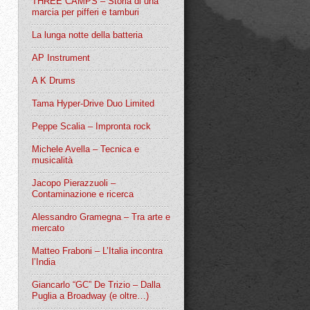
THREE CAMPS – Storia di una
marcia per pifferi e tamburi
La lunga notte della batteria
AP Instrument
A K Drums
Tama Hyper-Drive Duo Limited
Peppe Scalia – Impronta rock
Michele Avella – Tecnica e
musicalità
Jacopo Pierazzuoli –
Contaminazione e ricerca
Alessandro Gramegna – Tra arte e
mercato
Matteo Fraboni – L’Italia incontra
l’India
Giancarlo “GC” De Trizio – Dalla
Puglia a Broadway (e oltre…)