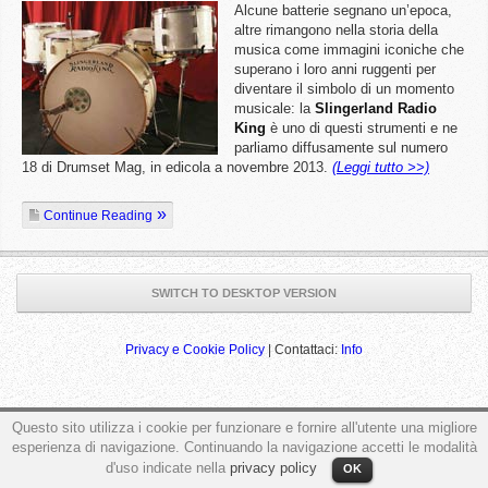
Alcune batterie segnano un’epoca,
altre rimangono nella storia della
musica come immagini iconiche che
superano i loro anni ruggenti per
diventare il simbolo di un momento
musicale: la
Slingerland Radio
King
è uno di questi strumenti e ne
parliamo diffusamente sul numero
18 di Drumset Mag, in edicola a novembre 2013.
(Leggi tutto >>)
Continue Reading
SWITCH TO DESKTOP VERSION
Privacy e Cookie Policy
| Contattaci:
Info
Questo sito utilizza i cookie per funzionare e fornire all'utente una migliore
ga('send', 'pageview');
esperienza di navigazione. Continuando la navigazione accetti le modalità
d'uso indicate nella
privacy policy
OK