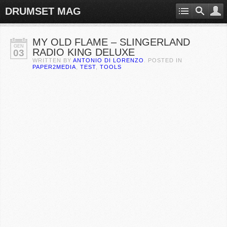
DRUMSET MAG
MY OLD FLAME – SLINGERLAND
GEN
RADIO KING DELUXE
03
WRITTEN BY
ANTONIO DI LORENZO
. POSTED IN
PAPER2MEDIA
,
TEST
,
TOOLS