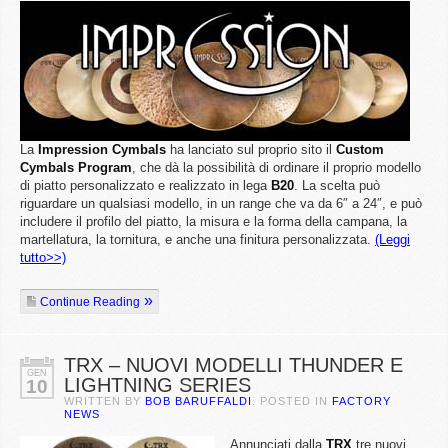
La
Impression
Cymbals
ha lanciato sul proprio sito il
Custom
Cymbals Program
, che dà la possibilità di ordinare il proprio modello
di piatto personalizzato e realizzato in lega
B20
. La scelta può
riguardare un qualsiasi modello, in un range che va da 6″ a 24″, e può
includere il profilo del piatto, la misura e la forma della campana, la
martellatura, la tornitura, e anche una finitura personalizzata.
(Leggi
tutto>>)
Continue Reading
TRX – NUOVI MODELLI THUNDER E
GEN
LIGHTNING SERIES
10
WRITTEN BY
BOB BARUFFALDI
. POSTED IN
FACTORY
NEWS
Annunciati dalla
TRX
tre nuovi