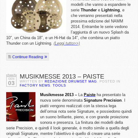
modelli che vanno a espandere le
serie
Thunder
e
Lightning
, e
che verranno presentati nella
prossima edizione del NAMM
2014. Entrambe le serie vedono
l’aggiunta di un nuovo Splash da
10″, un China da 18″, e un Hi-Hat da 14″, che combina un piatto
Thunder con un Lightning.
(Leggi tutto>>)
Continue Reading
MUSIKMESSE 2013 – PAISTE
GEN
WRITTEN BY
REDAZIONE DRUMSET MAG
. POSTED IN
03
FACTORY NEWS
,
TOOLS
Musikmesse 2013 –
La
Paiste
ha presentato la
nuova serie denominata
Signature
Precision
. I
piatti vengono realizzati con la stessa lega
dell’ormai nota serie Signature, e possiedono quindi
un suono brillante, pieno, e con grande proiezione
sonora e presenza. La finitura dei modelli della
serie Precision, e quindi il look generale, è molto simile a quella degli
originali Signature, mentre l’obiettivo è quello di creare una serie