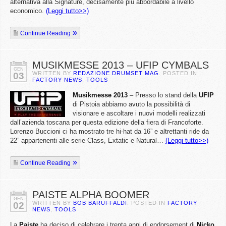
alternativa alla Signature, decisamente più abbordabile a livello
economico.
(Leggi tutto>>)
Continue Reading
MUSIKMESSE 2013 – UFIP CYMBALS
GEN
WRITTEN BY
REDAZIONE DRUMSET MAG
. POSTED IN
03
FACTORY NEWS
,
TOOLS
Musikmesse 2013
– Presso lo stand della
UFIP
di Pistoia abbiamo avuto la possibilità di
visionare e ascoltare i nuovi modelli realizzati
dall’azienda toscana per questa edizione della fiera di Francoforte.
Lorenzo Buccioni ci ha mostrato tre hi-hat da 16” e altrettanti ride da
22” appartenenti alle serie Class, Extatic e Natural…
(Leggi tutto>>)
Continue Reading
PAISTE ALPHA BOOMER
GEN
WRITTEN BY
BOB BARUFFALDI
. POSTED IN
FACTORY
02
NEWS
,
TOOLS
La
Paiste
ha deciso di celebrare i trenta anni di endorsement di
Nicko