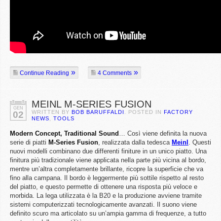
Continue Reading
4 Comments
MEINL M-SERIES FUSION
GEN
WRITTEN BY
BOB BARUFFALDI
. POSTED IN
FACTORY
02
NEWS
,
TOOLS
Modern Concept, Traditional Sound
… Così viene definita la nuova
serie di piatti
M-Series Fusion
, realizzata dalla tedesca
Meinl
. Questi
nuovi modelli combinano due differenti finiture in un unico piatto. Una
finitura più tradizionale viene applicata nella parte più vicina al bordo,
mentre un’altra completamente brillante, ricopre la superficie che va
fino alla campana. Il bordo è leggermente più sottile rispetto al resto
del piatto, e questo permette di ottenere una risposta più veloce e
morbida. La lega utilizzata è la B20 e la produzione avviene tramite
sistemi computerizzati tecnologicamente avanzati. Il suono viene
definito scuro ma articolato su un’ampia gamma di frequenze, a tutto