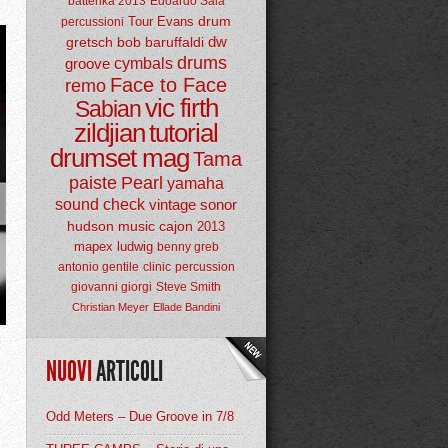
batterika 2013
Edoardo Sala
drum
Tour
Evans
percussioni
dw
gretsch
bob baruffaldi
drums
groove
cymbals
Face to Face
remo
vic firth
Sabian
zildjian
tutorial
drumset mag
Tama
paiste
Pearl
yamaha
sound check
vintage
sonor
hudson music
cajon
2013
mapex
ludwig
benny greb
antonio gentile
clinic
percussion
giovanni giorgi
Steve Smith
Christian Meyer
Ellade Bandini
NUOVI
ARTICOLI
Odd Meters – Due Groove in 7/8