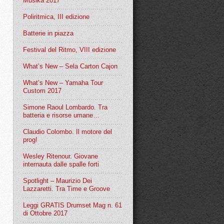
Musika 2017
Poliritmica, III edizione
Batterie in piazza
Festival del Ritmo, VIII edizione
What’s New – Sela Carton Cajon
What’s New – Yamaha Tour
Custom 2017
Simone Raoul Lombardo. Tra
batteria e risorse umane…
Claudio Colombo. Il motore del
prog!
Wesley Ritenour. Giovane
internauta dalle spalle forti
Spotlight – Maurizio Dei
Lazzaretti. Tra Time e Groove
Leggi GRATIS Drumset Mag n. 61
di Ottobre 2017