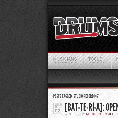
MUSICIANS
TOOLS
VIDEO & GALLERIES
VIDEO & TEST
&
POSTS TAGGED ‘STUDIO RECORDING’
[BAT-TE-RÌ-A]: OP
GEN
02
WRITTEN BY
ALFREDO ROMEO
.