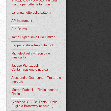
THREE CAMPS – Storia di una
marcia per pifferi e tamburi
La lunga notte della batteria
AP Instrument
A K Drums
Tama Hyper-Drive Duo Limited
Peppe Scalia – Impronta rock
Michele Avella – Tecnica e
musicalità
Jacopo Pierazzuoli –
Contaminazione e ricerca
Alessandro Gramegna – Tra arte e
mercato
Matteo Fraboni – L’Italia incontra
l’India
Giancarlo “GC” De Trizio – Dalla
Puglia a Broadway (e oltre…)