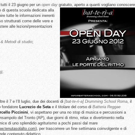
 tutti il 23 giugno per un
open day
gratuito, aperto a quanti vogliano conoscere
co di questa scuola dedicata alla
ire tutte le informazioni inerenti
so strutturati come delle vere e
stere alle lezioni/presentazioni
& Metodi di studio
;
ng
;
ltre il 7 e l’8 luglio, due dei docenti di
[bat-te-rì-a] Drumming School Roma
, il
o fondatore
Lucrezio de Seta
e il titolare del corso di
Batteria Reggae
cello Piccinini
, vi aspettano per una no stop di musica e percussioni a
sampolo del Tronto (AP), due giorni di ritmo, relax e divertimento nella
nice di uno splendido agriturismo a pochi passi dal mare
w.tenutasolalto.com
), per trascorrere un fine settimana coinvolgente e di
nde contenuto didattico.