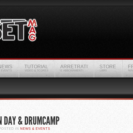
NEWS
TUTORIAL
ARRETRATI
STORE
F
 EVENTS
VIDEO & SCORES
E ABBONAMENTI
LIBRI
MA
EN DAY & DRUMCAMP
 POSTED IN
NEWS & EVENTS