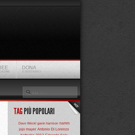
REE
DONA
GAZINE
E SOSTIENICI
TAG
PIÙ POPOLARI
namm
Dave Weckl
gavin harrison
jojo mayer
Antonio Di Lorenzo