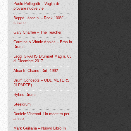
Paolo Pellegatti – Voglia di
provare nuove vie
Beppe Leoncini – Rock 100%
italiano!
Gary Chaffee – The Teacher
Carmine & Vinnie Appice – Bros in
Drums
Leggi GRATIS Drumset Mag n. 63
di Dicembre 2017
Alice In Chains. Dirt, 1992
Drum Concepts – ODD METERS
(II PARTE)
Hybrid Drums
Steeldrum
Daniele Visconti. Un maestro per
amico
Mark Guiliana – Nuovo Libro In