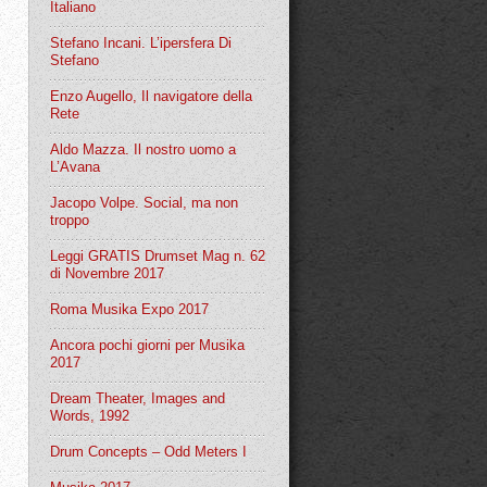
Italiano
Stefano Incani. L’ipersfera Di
Stefano
Enzo Augello, Il navigatore della
Rete
Aldo Mazza. Il nostro uomo a
L’Avana
Jacopo Volpe. Social, ma non
troppo
Leggi GRATIS Drumset Mag n. 62
di Novembre 2017
Roma Musika Expo 2017
Ancora pochi giorni per Musika
2017
Dream Theater, Images and
Words, 1992
Drum Concepts – Odd Meters I