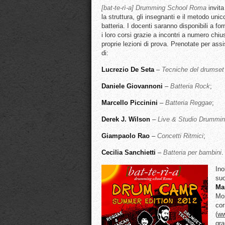
[bat-te-rì-a] Drumming School Roma
invita
la struttura, gli insegnanti e il metodo uni
batteria. I docenti saranno disponibili a forn
i loro corsi grazie a incontri a numero chiu
proprie lezioni di prova. Prenotate per assi
di:
Lucrezio De Seta
–
Tecniche del drumset 
Daniele Giovannoni
–
Batteria Rock
;
Marcello Piccinini
–
Batteria Reggae
;
Derek J. Wilson
–
Live & Studio Drummi
Giampaolo Rao
–
Concetti Ritmici
;
Cecilia Sanchietti
–
Batteria per bambini
.
Ino
su
Mar
Mon
cor
(
ww
gra