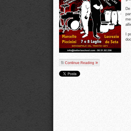
De 
par
men
all
I p
doc
Continue Reading