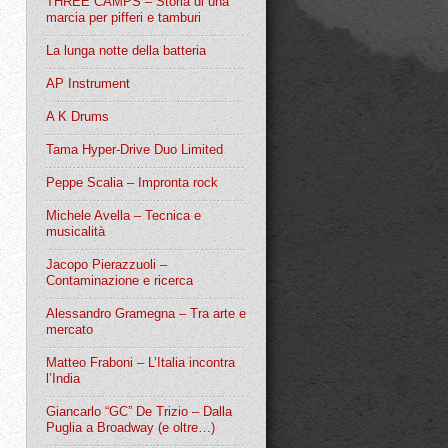
THREE CAMPS – Storia di una
marcia per pifferi e tamburi
La lunga notte della batteria
AP Instrument
A K Drums
Tama Hyper-Drive Duo Limited
Peppe Scalia – Impronta rock
Michele Avella – Tecnica e
musicalità
Jacopo Pierazzuoli –
Contaminazione e ricerca
Alessandro Gramegna – Tra arte e
mercato
Matteo Fraboni – L’Italia incontra
l’India
Giancarlo “GC” De Trizio – Dalla
Puglia a Broadway (e oltre…)