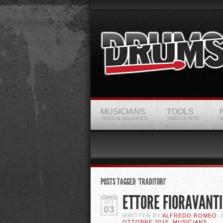
MUSICIANS
TOOLS
VIDEO & GALLERIES
VIDEO & TEST
&
POSTS TAGGED ‘TRADITORI’
ETTORE FIORAVANTI 
OTT
03
WRITTEN BY
ALFREDO ROMEO
.
OTTOBRE 2015
,
MUSICIANS