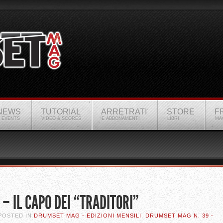
NEWS
TUTORIAL
ARRETRATI
STORE
F
 EVENTS
VIDEO & SCORES
E ABBONAMENTI
LIBRI
MA
– IL CAPO DEI “TRADITORI”
 POSTED IN
DRUMSET MAG - EDIZIONI MENSILI
,
DRUMSET MAG N. 39 -