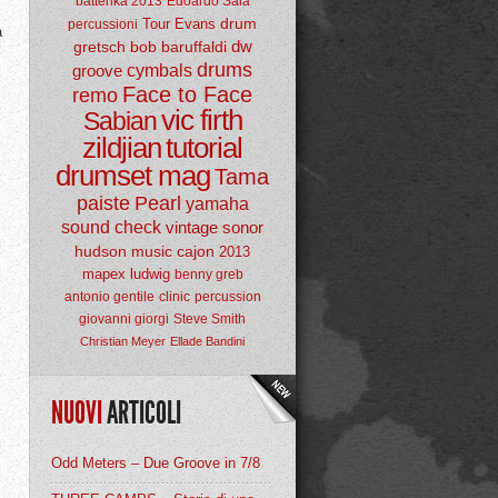
batterika 2013
Edoardo Sala
drum
Tour
Evans
percussioni
a
dw
gretsch
bob baruffaldi
drums
groove
cymbals
Face to Face
remo
vic firth
Sabian
zildjian
tutorial
drumset mag
Tama
paiste
Pearl
yamaha
sound check
vintage
sonor
hudson music
cajon
2013
mapex
ludwig
benny greb
antonio gentile
clinic
percussion
giovanni giorgi
Steve Smith
Christian Meyer
Ellade Bandini
NUOVI
ARTICOLI
Odd Meters – Due Groove in 7/8