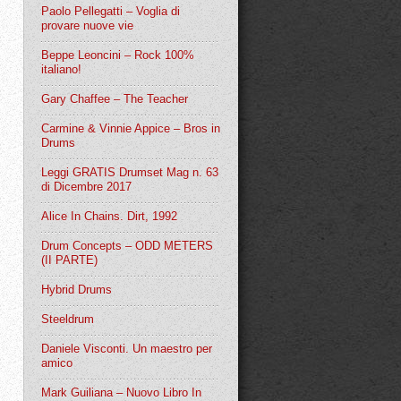
Paolo Pellegatti – Voglia di
provare nuove vie
Beppe Leoncini – Rock 100%
italiano!
Gary Chaffee – The Teacher
Carmine & Vinnie Appice – Bros in
Drums
Leggi GRATIS Drumset Mag n. 63
di Dicembre 2017
Alice In Chains. Dirt, 1992
Drum Concepts – ODD METERS
(II PARTE)
Hybrid Drums
Steeldrum
Daniele Visconti. Un maestro per
amico
Mark Guiliana – Nuovo Libro In