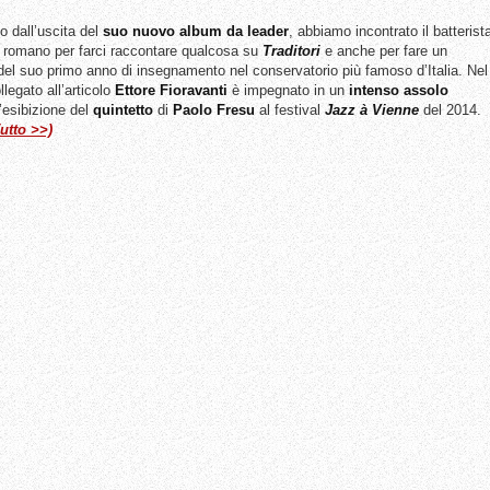
o dall’uscita del
suo nuovo album da leader
, abbiamo incontrato il batterist
a romano per farci raccontare qualcosa su
Traditori
e anche per fare un
 del suo primo anno di insegnamento nel conservatorio più famoso d’Italia. Nel
legato all’articolo
Ettore Fioravanti
è impegnato in un
intenso assolo
’esibizione del
quintetto
di
Paolo Fresu
al festival
Jazz à Vienne
del 2014.
utto >>)