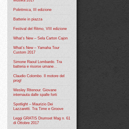
Musika 2017
Poliritmica, III edizione
Batterie in piazza
Festival del Ritmo, VIII edizione
What’s New – Sela Carton Cajon
What’s New – Yamaha Tour
Custom 2017
Simone Raoul Lombardo. Tra
batteria e risorse umane…
Claudio Colombo. Il motore del
prog!
Wesley Ritenour. Giovane
internauta dalle spalle forti
Spotlight – Maurizio Dei
Lazzaretti. Tra Time e Groove
Leggi GRATIS Drumset Mag n. 61
di Ottobre 2017