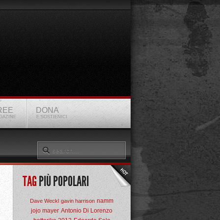
REE
DONA
GAZINE
E SOSTIENICI
TAG
PIÙ POPOLARI
namm
Dave Weckl
gavin harrison
jojo mayer
Antonio Di Lorenzo