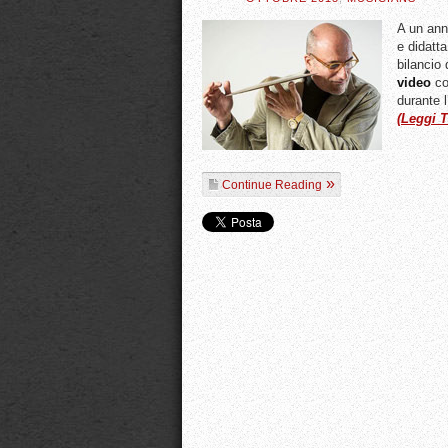
A un ann
e didatt
bilancio
video
col
durante l
(Leggi T
Continue Reading