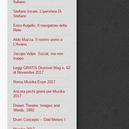
Italiano
Stefano Incani. L’ipersfera Di
Stefano
Enzo Augello, Il navigatore della
Rete
Aldo Mazza. Il nostro uomo a
L’Avana
Jacopo Volpe. Social, ma non
troppo
Leggi GRATIS Drumset Mag n. 62
di Novembre 2017
Roma Musika Expo 2017
Ancora pochi giorni per Musika
2017
Dream Theater, Images and
Words, 1992
Drum Concepts – Odd Meters I