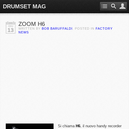
DRUMSET MAG
ZOOM H6
GIU
WRITTEN BY
BOB BARUFFALDI
. POSTED IN
FACTORY
13
NEWS
Si chiama
H6
, il nuovo handy recorder