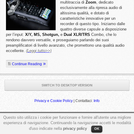
multitraccia di
Zoom
, dedicato
esclusivamente alla ripresa audio di
altissima qualità, e dotato di
caratteristiche innovative per un
recorder di questo tipo. Iniziamo dalle
quattro diverse capsule a disposizione
per l’input:
X/Y, MS, Shotgun,
e
Dual XLR/TRS
Combo, che lo
rendono davvero versatile, e proseguiamo parlando dei suoi
preamplificatori di livello avanzato, che promettono una qualità audio
eccellente.
(Leggi tutto>>)
Continue Reading
SWITCH TO DESKTOP VERSION
Privacy e Cookie Policy
| Contattaci:
Info
Questo sito utilizza i cookie per funzionare e fornire all'utente una migliore
ga('send', 'pageview');
esperienza di navigazione. Continuando la navigazione accetti le modalità
d'uso indicate nella
privacy policy
OK