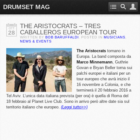
DRUMSET MAG
THE ARISTOCRATS – TRES
OTT
CABALLEROS EUROPEAN TOUR
28
WRITTEN BY
BOB BARUFFALDI
. POSTED IN
MUSICIANS
,
NEWS & EVENTS
The
Aristocrats
tornano in
Europa. La band composta da
Marco
Minnemann
, Guthrie
Govan e Bryan Beller torna sui
palchi europei e italiani per un
tour europeo che avrà inizio il
16 novembre a Colonia, e che
terminerà il 20 febbraio 2016 a
Tel Aviv. L’unica data italiana prevista (per ora) è quella di Roma del
18 febbraio al Planet Live Club. Sono in arrivo però altre date sia sul
territorio italiano che europeo.
(Leggi tutto>>)