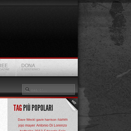
REE
DONA
GAZINE
E SOSTIENICI
TAG
PIÙ POPOLARI
namm
Dave Weckl
gavin harrison
jojo mayer
Antonio Di Lorenzo