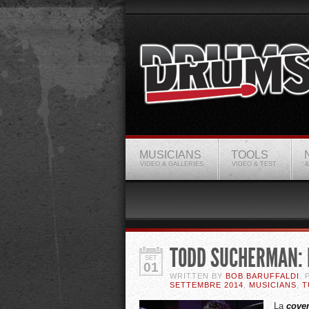
MUSICIANS
TOOLS
VIDEO & GALLERIES
VIDEO & TEST
&
TODD SUCHERMAN: 
SET
01
WRITTEN BY
BOB BARUFFALDI
.
SETTEMBRE 2014
,
MUSICIANS
,
T
La
cover