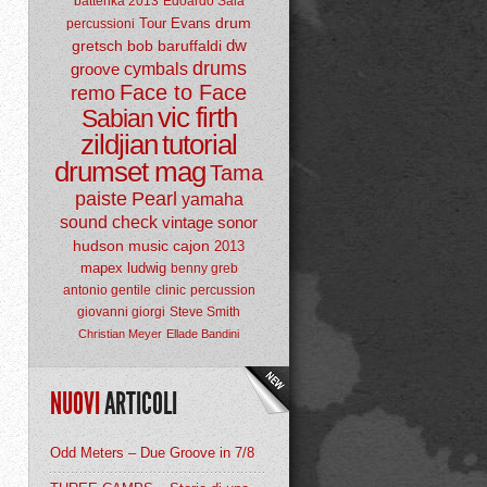
batterika 2013
Edoardo Sala
drum
Tour
Evans
percussioni
dw
gretsch
bob baruffaldi
drums
groove
cymbals
Face to Face
remo
vic firth
Sabian
zildjian
tutorial
drumset mag
Tama
paiste
Pearl
yamaha
sound check
vintage
sonor
hudson music
cajon
2013
mapex
ludwig
benny greb
antonio gentile
clinic
percussion
giovanni giorgi
Steve Smith
Christian Meyer
Ellade Bandini
NUOVI
ARTICOLI
Odd Meters – Due Groove in 7/8