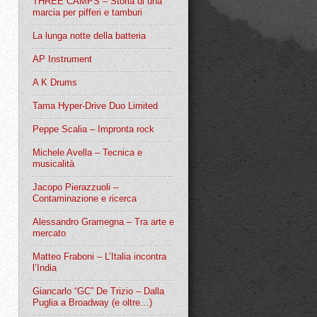
THREE CAMPS – Storia di una
marcia per pifferi e tamburi
La lunga notte della batteria
AP Instrument
A K Drums
Tama Hyper-Drive Duo Limited
Peppe Scalia – Impronta rock
Michele Avella – Tecnica e
musicalità
Jacopo Pierazzuoli –
Contaminazione e ricerca
Alessandro Gramegna – Tra arte e
mercato
Matteo Fraboni – L’Italia incontra
l’India
Giancarlo “GC” De Trizio – Dalla
Puglia a Broadway (e oltre…)