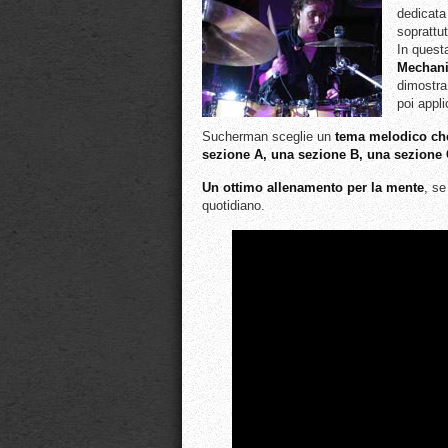
dedicat
soprattu
In ques
Mechani
dimostr
poi appl
Sucherman sceglie un
tema melodico ch
sezione A, una sezione B, una sezione 
Un ottimo allenamento per la mente
, se
quotidiano.