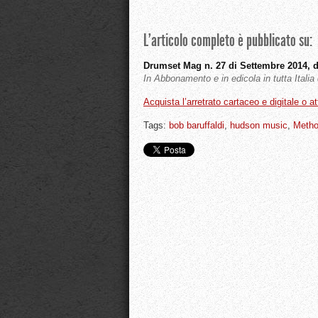
L’articolo completo è pubblicato su:
Drumset Mag n. 27 di Settembre 2014, 
In Abbonamento e in edicola in tutta Itali
Acquista l’arretrato cartaceo e digitale o a
Tags:
bob baruffaldi
,
hudson music
,
Metho