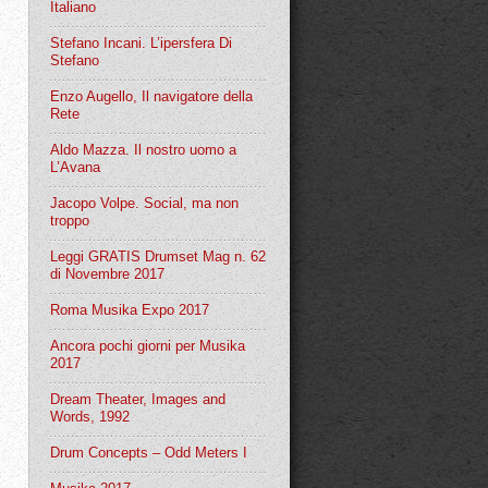
Italiano
Stefano Incani. L’ipersfera Di
Stefano
Enzo Augello, Il navigatore della
Rete
Aldo Mazza. Il nostro uomo a
L’Avana
Jacopo Volpe. Social, ma non
troppo
Leggi GRATIS Drumset Mag n. 62
di Novembre 2017
Roma Musika Expo 2017
Ancora pochi giorni per Musika
2017
Dream Theater, Images and
Words, 1992
Drum Concepts – Odd Meters I