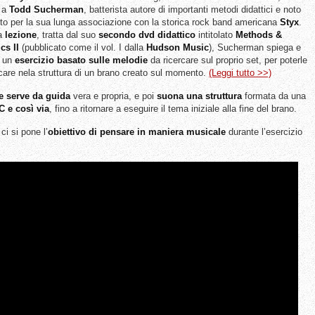
a a
Todd Sucherman
, batterista autore di importanti metodi didattici e noto
tto per la sua lunga associazione con la storica rock band americana
Styx
.
ta
lezione
, tratta dal suo
secondo dvd didattico
intitolato
Methods &
cs II
(pubblicato come il vol. I dalla
Hudson Music
), Sucherman spiega e
a un
esercizio basato sulle melodie
da ricercare sul proprio set, per poterle
icare nela struttura di un brano creato sul momento.
(Leggi tutto >>)
e serve da guida
vera e propria, e poi
suona una struttura
formata da una
C e così via
, fino a ritornare a eseguire il tema iniziale alla fine del brano.
 ci si pone l’
obiettivo di pensare in maniera musicale
durante l’esercizio