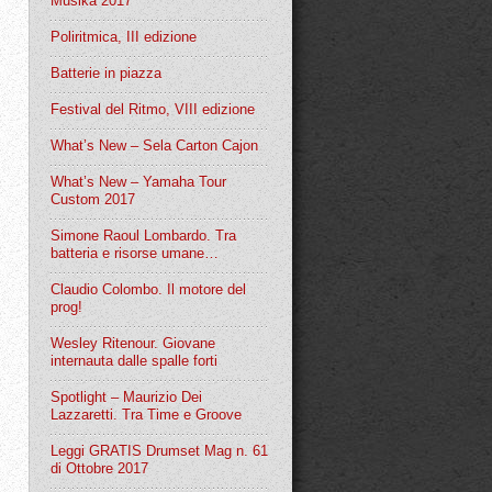
Musika 2017
Poliritmica, III edizione
Batterie in piazza
Festival del Ritmo, VIII edizione
What’s New – Sela Carton Cajon
What’s New – Yamaha Tour
Custom 2017
Simone Raoul Lombardo. Tra
batteria e risorse umane…
Claudio Colombo. Il motore del
prog!
Wesley Ritenour. Giovane
internauta dalle spalle forti
Spotlight – Maurizio Dei
Lazzaretti. Tra Time e Groove
Leggi GRATIS Drumset Mag n. 61
di Ottobre 2017