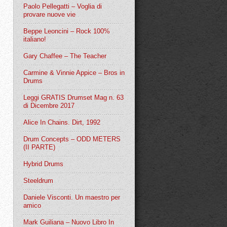
Paolo Pellegatti – Voglia di
provare nuove vie
Beppe Leoncini – Rock 100%
italiano!
Gary Chaffee – The Teacher
Carmine & Vinnie Appice – Bros in
Drums
Leggi GRATIS Drumset Mag n. 63
di Dicembre 2017
Alice In Chains. Dirt, 1992
Drum Concepts – ODD METERS
(II PARTE)
Hybrid Drums
Steeldrum
Daniele Visconti. Un maestro per
amico
Mark Guiliana – Nuovo Libro In