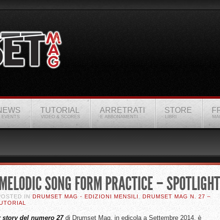
NEWS
TUTORIAL
ARRETRATI
STORE
F
 EVENTS
VIDEO & SCORES
E ABBONAMENTI
LIBRI
MA
MELODIC SONG FORM PRACTICE – SPOTLIGHT
 POSTED IN
DRUMSET MAG - EDIZIONI MENSILI
,
DRUMSET MAG N. 27 –
UTORIAL
 story del numero 27
di Drumset Mag, in edicola a Settembre 2014, è