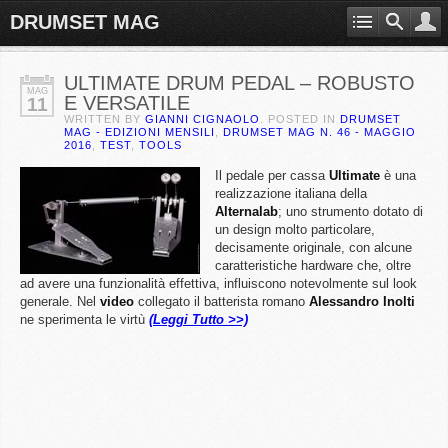
DRUMSET MAG
ULTIMATE DRUM PEDAL – ROBUSTO
MAG
E VERSATILE
11
WRITTEN BY
GIANNI CIGNAOLO
. POSTED IN
DRUMSET
MAG - EDIZIONI MENSILI
,
DRUMSET MAG N. 46 - MAGGIO
2016
,
TEST
,
TOOLS
Il pedale per cassa
Ultimate
è una
realizzazione italiana della
Alternalab
; uno strumento dotato di
un design molto particolare,
decisamente originale, con alcune
caratteristiche hardware che, oltre
ad avere una funzionalità effettiva, influiscono notevolmente sul look
generale. Nel
video
collegato il batterista romano
Alessandro Inolti
ne sperimenta le virtù
(Leggi Tutto >>)