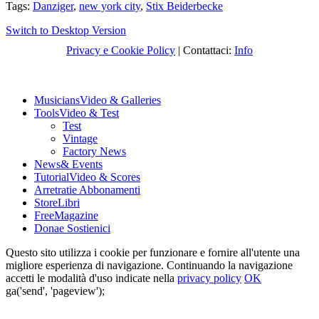
Tags:
Danziger
,
new york city
,
Stix Beiderbecke
Switch to Desktop Version
Privacy e Cookie Policy
| Contattaci:
Info
Musicians
Video & Galleries
Tools
Video & Test
Test
Vintage
Factory News
News
& Events
Tutorial
Video & Scores
Arretrati
e Abbonamenti
Store
Libri
Free
Magazine
Dona
e Sostienici
Questo sito utilizza i cookie per funzionare e fornire all'utente una
migliore esperienza di navigazione. Continuando la navigazione
accetti le modalità d'uso indicate nella
privacy policy
OK
ga('send', 'pageview');