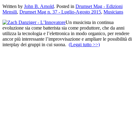
Written by
John B. Arnold
. Posted in
Drumset Mag - Edizioni
Mensili
,
Drumset Mag n. 37 - Luglio-Agosto 2015
,
Musicians
Un musicista in continua
evoluzione sia come batterista sia come produttore, che da anni
utilizza la tecnologia e l’elettronica in modo organico, per rendere
ancor più interessante l’improvvisazione e ampliare le possibilità di
interplay dei gruppi in cui suona.
(Leggi tutto >>)