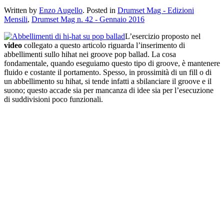
Written by
Enzo Augello
. Posted in
Drumset Mag - Edizioni
Mensili
,
Drumset Mag n. 42 - Gennaio 2016
L’esercizio proposto nel
video
collegato a questo articolo riguarda l’inserimento di
abbellimenti sullo hihat nei groove pop ballad. La cosa
fondamentale, quando eseguiamo questo tipo di groove, è mantenere
fluido e costante il portamento. Spesso, in prossimità di un fill o di
un abbellimento su hihat, si tende infatti a sbilanciare il groove e il
suono; questo accade sia per mancanza di idee sia per l’esecuzione
di suddivisioni poco funzionali.