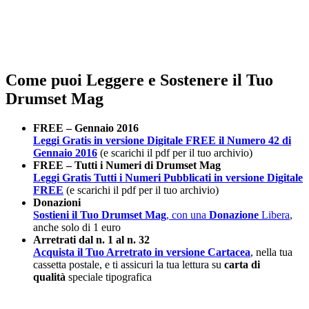
Come puoi Leggere e Sostenere il Tuo
Drumset Mag
FREE – Gennaio 2016
Leggi Gratis in versione Digitale FREE il Numero 42 di
Gennaio 2016
(e scarichi il pdf per il tuo archivio)
FREE – Tutti i Numeri di Drumset Mag
Leggi Gratis Tutti i Numeri Pubblicati in versione Digitale
FREE
(e scarichi il pdf per il tuo archivio)
Donazioni
Sostieni il Tuo Drumset Mag
, con una
Donazione
Libera
,
anche solo di 1 euro
Arretrati dal n. 1 al n. 32
Acquista il Tuo Arretrato in versione Cartacea
, nella tua
cassetta postale, e ti assicuri la tua lettura su
carta di
qualità
speciale tipografica