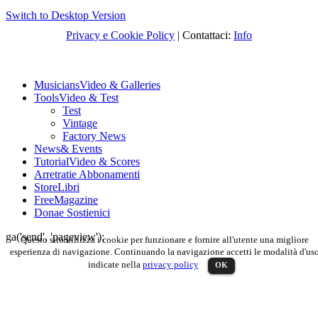
Switch to Desktop Version
Privacy e Cookie Policy
| Contattaci:
Info
Musicians
Video & Galleries
Tools
Video & Test
Test
Vintage
Factory News
News
& Events
Tutorial
Video & Scores
Arretrati
e Abbonamenti
Store
Libri
Free
Magazine
Dona
e Sostienici
ga('send', 'pageview');
Questo sito utilizza i cookie per funzionare e fornire all'utente una migliore
esperienza di navigazione. Continuando la navigazione accetti le modalità d'us
indicate nella
privacy policy
OK