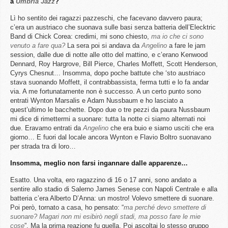
a
Umbria Jazz
?
Lì ho sentito dei ragazzi pazzeschi, che facevano davvero paura;
c’era un austriaco che suonava sulle basi senza batteria dell’Elecktric
Band di Chick Corea: credimi, mi sono chiesto,
ma io che ci sono
venuto a fare qua?
La sera poi si andava da
Angelino
a fare le jam
session, dalle due di notte alle otto del mattino, e c’erano Kenwood
Dennard, Roy Hargrove, Bill Pierce, Charles Moffett, Scott Henderson,
Cyrys Chesnut… Insomma, dopo poche battute che ‘sto austriaco
stava suonando Moffett, il contrabbassista, ferma tutti e lo fa andar
via. A me fortunatamente non è successo. A un certo punto sono
entrati Wynton Marsalis e Adam Nussbaum e ho lasciato a
quest’ultimo le bacchette. Dopo due o tre pezzi da paura Nussbaum
mi dice di rimettermi a suonare: tutta la notte ci siamo alternati noi
due. Eravamo entrati da
Angelino
che era buio e siamo usciti che era
giorno… E fuori dal locale ancora Wynton e Flavio Boltro suonavano
per strada tra di loro…
Insomma, meglio non farsi ingannare dalle apparenze…
Esatto. Una volta, ero ragazzino di 16 o 17 anni, sono andato a
sentire allo stadio di Salerno James Senese con Napoli Centrale e alla
batteria c’era Alberto D’Anna: un mostro! Volevo smettere di suonare.
Poi però, tornato a casa, ho pensato: “
ma perché devo smettere di
suonare? Magari non mi esibirò negli stadi, ma posso fare le mie
cose
”. Ma la prima reazione fu quella. Poi ascoltai lo stesso gruppo