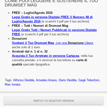
COME PUOI LEGGERE E SOSTENERE IL TUO
DRUMSET MAG
FREE – Luglio/Agosto 2016
Leggi Gratis in versione Digitale FREE il Numero 48 di
Luglio/Agosto 2016
(e scarichi il pdf per il tuo archivio)
FREE – Tutti i Numeri di Drumset Mag
Leggi Gratis Tutti i Numeri Pubblicati in versione Digitale
FREE
(e scarichi il pdf per il tuo archivio)
Donazioni
Sostieni il Tuo Drumset Mag
, con una
Donazione
Libera
,
anche solo di 1 euro
Arretrati dal n. 1 al n. 32
Acquista il Tuo Arretrato in versione Cartacea
, nella tua
cassetta postale, e ti assicuri la tua lettura su
carta di
qualità
speciale tipografica
Tags:
Alfonso Deidda
,
Amedeo Ariano
,
Dario Deidda
,
Gegè Telesforo
,
Max Ionata
SWITCH TO DESKTOP VERSION