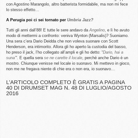
con Agostino Marangolo, altro batterista formidabile, ma non mi fece
lo stesso effetto…
A Perugia poi ci sei tornato per
Umbria Jazz?
Tutti gli anni dall’88! E tutte le sere andavo da
Angelino
, e lì ho avuto
modo di mettermi a confronto: veniva Wynton (Marsalis)? Suoniamo.
Una sera c’era Dario Deidda che non voleva suonare con Scott
Henderson, era intimorito. Allora gli ho aperto la custodia del basso,
ho preso il jack, l’ho collegato all’ampli e gli ho detto: “
Dario, hai a
suna’
”. E quella sera
se ne carette il locale
, perché anche Dario è un
mostro. Chiunque venisse nel locale io suonavo. Mi mettevo in gioco,
non me ne fregava niente di chie era o non era, io suonavo…
L’ARTICOLO COMPLETO È GRATIS A PAGINA
40 DI DRUMSET MAG N. 48 DI LUGLIO/AGOSTO
2016