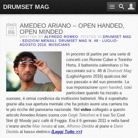
DRUMSET MAG
AMEDEO ARIANO – OPEN HANDED,
LUG
OPEN MINDED
06
WRITTEN BY
ALFREDO ROMEO
. POSTED IN
DRUMSET MAG
- EDIZIONI MENSILI
,
DRUMSET MAG N. 48 - LUGLIO-
AGOSTO 2016
,
MUSICIANS
In procinto di partire per una serie di
concerti con Ronnie Cuber e Toninho
Horta, il batterista salernitano ci ha
raccontato sul n. 48 di
Drumset Mag
(Luglio/Agosto 2016) qualcosa del
suo passato e del suo presente. La
sua impostazione
open handed
, così
particolare quando ha iniziato a
suonare, è ormai condivisa da moltissimi batteristi. Ma è soprattutto
grazie alla sua apertura mentale che ha potuto avere una carriera tra
le più ricche del panorama nazionale. Nel
video
collegato a questo
articolo Amedeo Ariano suona con
Gegè Telesforo
e il suo So Cool
5tet @ Moody jazz cafè di Foggia. Era il 6 gennaio 2011 e nella band
c’erano anche
Max Ionata
al sax,
Alfonso Deidda
al piano e
Dario
Deidda
al basso elettrico
(Leggi Tutto >>)