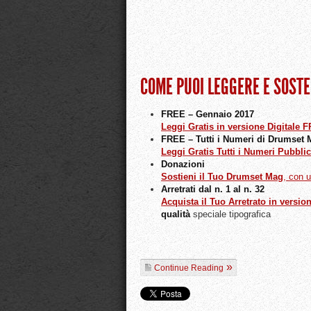
COME PUOI LEGGERE E SOST
FREE – Gennaio 2017
Leggi Gratis in versione Digitale
FREE – Tutti i Numeri di Drumset
Leggi Gratis Tutti i Numeri Pubblic
Donazioni
Sostieni il Tuo Drumset Mag
, con 
Arretrati dal n. 1 al n. 32
Acquista il Tuo Arretrato in versio
qualità
speciale tipografica
Continue Reading