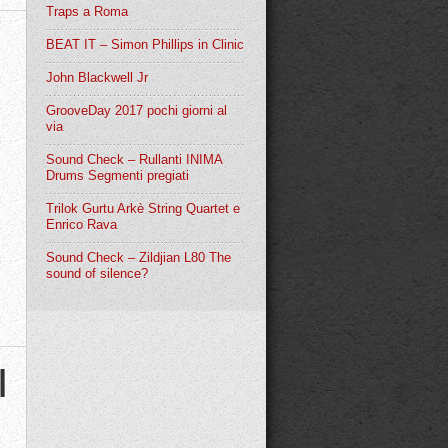
Traps a Roma
BEAT IT – Simon Phillips in Clinic
John Blackwell Jr
GrooveDay 2017 pochi giorni al
via
Sound Check – Rullanti INIMA
Drums Segmenti pregiati
Trilok Gurtu Arkè String Quartet e
Enrico Rava
Sound Check – Zildjian L80 The
sound of silence?
I