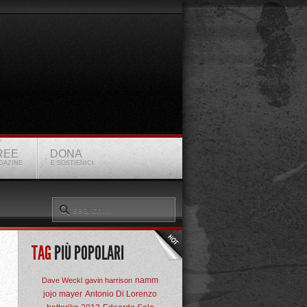
REE
DONA
GAZINE
E SOSTIENICI
TAG
PIÙ POPOLARI
namm
Dave Weckl
gavin harrison
jojo mayer
Antonio Di Lorenzo