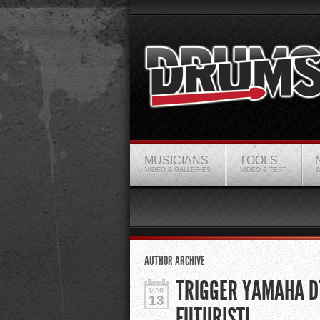
MUSICIANS
TOOLS
VIDEO & GALLERIES
VIDEO & TEST
&
AUTHOR ARCHIVE
TRIGGER YAMAHA DT
MAR
13
FUTURISTI