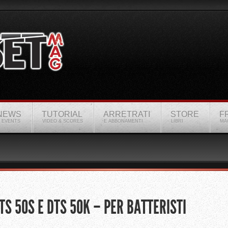
NEWS
TUTORIAL
ARRETRATI
STORE
F
 EVENTS
VIDEO & SCORES
E ABBONAMENTI
LIBRI
MA
S 50S E DTS 50K – PER BATTERISTI