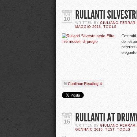
RULLANTI SILVESTRI
MAG
10
WRITTEN BY
GIULIANO FERRARI
MAGGIO 2016
,
TOOLS
Costruiti 
dell’espe
percussi
elegante
Continue Reading
RULLANTI AT DRUM
GEN
15
WRITTEN BY
GIULIANO FERRARI
GENNAIO 2016
,
TEST
,
TOOLS