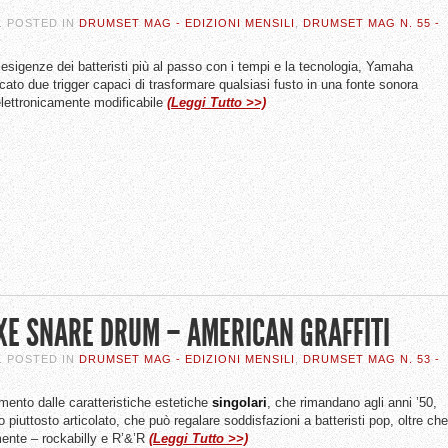
. POSTED IN
DRUMSET MAG - EDIZIONI MENSILI
,
DRUMSET MAG N. 55 -
 esigenze dei batteristi più al passo con i tempi e la tecnologia, Yamaha
cato due trigger capaci di trasformare qualsiasi fusto in una fonte sonora
elettronicamente modificabile
(Leggi Tutto >>)
XE SNARE DRUM – AMERICAN GRAFFITI
. POSTED IN
DRUMSET MAG - EDIZIONI MENSILI
,
DRUMSET MAG N. 53 -
mento dalle caratteristiche estetiche
singolari
, che rimandano agli anni ’50,
 piuttosto articolato, che può regalare soddisfazioni a batteristi pop, oltre che
ente – rockabilly e R’&’R
(Leggi Tutto >>)