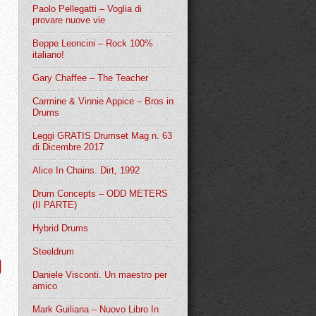
Paolo Pellegatti – Voglia di
provare nuove vie
Beppe Leoncini – Rock 100%
italiano!
Gary Chaffee – The Teacher
Carmine & Vinnie Appice – Bros in
Drums
Leggi GRATIS Drumset Mag n. 63
di Dicembre 2017
Alice In Chains. Dirt, 1992
Drum Concepts – ODD METERS
(II PARTE)
Hybrid Drums
Steeldrum
O
Daniele Visconti. Un maestro per
amico
Mark Guiliana – Nuovo Libro In