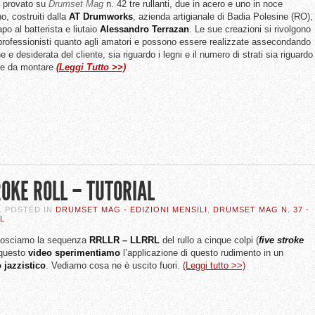
 provato su
Drumset Mag
n. 42 tre rullanti, due in acero e uno in noce
o, costruiti dalla
AT Drumworks
, azienda artigianale di Badia Polesine (RO),
po al batterista e liutaio
Alessandro Terrazan
. Le sue creazioni si rivolgono
 professionisti quanto agli amatori e possono essere realizzate assecondando
e e desiderata del cliente, sia riguardo i legni e il numero di strati sia riguardo
re da montare
(Leggi Tutto >>)
ROKE ROLL – TUTORIAL
. POSTED IN
DRUMSET MAG - EDIZIONI MENSILI
,
DRUMSET MAG N. 37 -
L
nosciamo la sequenza
RRLLR – LLRRL
del rullo a cinque colpi (
five stroke
 questo
video
sperimentiamo
l’applicazione di questo rudimento in un
 jazzistico
. Vediamo cosa ne è uscito fuori.
(Leggi tutto >>)