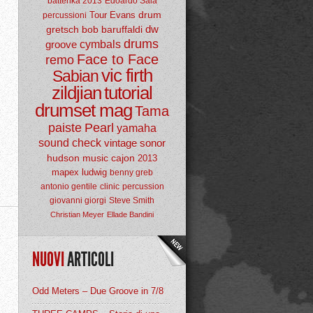
batterika 2013
Edoardo Sala
drum
Tour
Evans
percussioni
dw
gretsch
bob baruffaldi
drums
groove
cymbals
Face to Face
remo
vic firth
Sabian
zildjian
tutorial
drumset mag
Tama
paiste
Pearl
yamaha
sound check
vintage
sonor
hudson music
cajon
2013
mapex
ludwig
benny greb
antonio gentile
clinic
percussion
giovanni giorgi
Steve Smith
Christian Meyer
Ellade Bandini
NUOVI
ARTICOLI
Odd Meters – Due Groove in 7/8