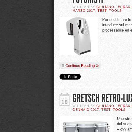
WRITTEN BY
GIULIANO FERRARI
MARZO 2017
,
TEST
,
TOOLS
Per soddisfare le
introduce sul mer
processabile ed 
Continue Reading
GRETSCH RETRO-LU
GEN
18
WRITTEN BY
GIULIANO FERRARI
GENNAIO 2017
,
TEST
,
TOOLS
Uno stru
dal suono
– ovviam