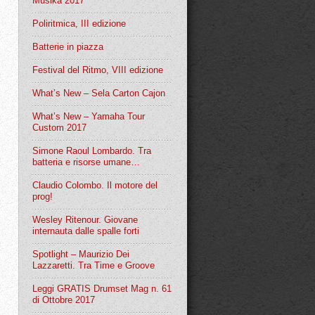
Musika 2017
Poliritmica, III edizione
Batterie in piazza
Festival del Ritmo, VIII edizione
What’s New – Sela Carton Cajon
What’s New – Yamaha Tour
Custom 2017
Simone Raoul Lombardo. Tra
batteria e risorse umane…
Claudio Colombo. Il motore del
prog!
Wesley Ritenour. Giovane
internauta dalle spalle forti
Spotlight – Maurizio Dei
Lazzaretti. Tra Time e Groove
Leggi GRATIS Drumset Mag n. 61
di Ottobre 2017