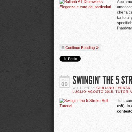
Abbiamo
american
che fa ca
tanto ai
specifich
l’hardwa
Continue Reading
SWINGIN’ THE 5 ST
LUG
09
WRITTEN BY
GIULIANO FERRARI
LUGLIO-AGOSTO 2015
,
TUTORIA
Tutti co
roll
). In
contesto