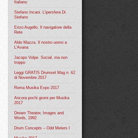
Italiano
Stefano Incani. L’ipersfera Di
Stefano
Enzo Augello, Il navigatore della
Rete
Aldo Mazza. Il nostro uomo a
L’Avana
Jacopo Volpe. Social, ma non
troppo
Leggi GRATIS Drumset Mag n. 62
di Novembre 2017
Roma Musika Expo 2017
Ancora pochi giorni per Musika
2017
Dream Theater, Images and
Words, 1992
Drum Concepts – Odd Meters I