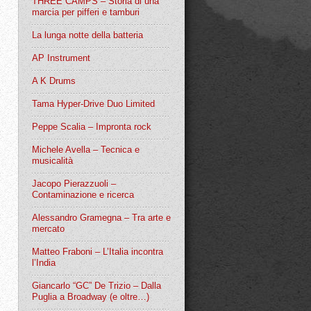
THREE CAMPS – Storia di una
marcia per pifferi e tamburi
La lunga notte della batteria
AP Instrument
A K Drums
Tama Hyper-Drive Duo Limited
Peppe Scalia – Impronta rock
Michele Avella – Tecnica e
musicalità
Jacopo Pierazzuoli –
Contaminazione e ricerca
Alessandro Gramegna – Tra arte e
mercato
Matteo Fraboni – L’Italia incontra
l’India
Giancarlo “GC” De Trizio – Dalla
Puglia a Broadway (e oltre…)