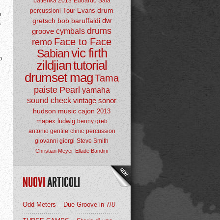
batterika 2013
Edoardo Sala
drum
Tour
Evans
percussioni
o
dw
gretsch
bob baruffaldi
a
drums
groove
cymbals
Face to Face
remo
vic firth
Sabian
o
zildjian
tutorial
drumset mag
Tama
paiste
Pearl
yamaha
sound check
vintage
sonor
hudson music
cajon
2013
mapex
ludwig
benny greb
antonio gentile
clinic
percussion
giovanni giorgi
Steve Smith
Christian Meyer
Ellade Bandini
NUOVI
ARTICOLI
Odd Meters – Due Groove in 7/8