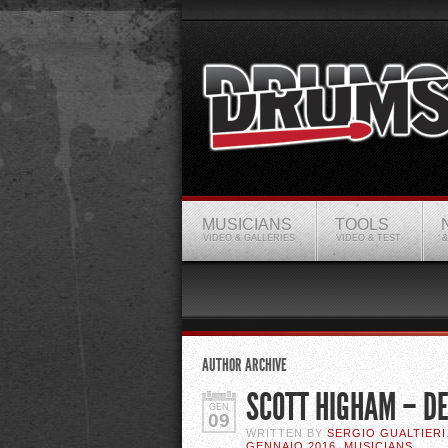
MUSICIANS
TOOLS
VIDEO & GALLERIES
VIDEO & TEST
&
AUTHOR ARCHIVE
SCOTT HIGHAM – DEV
GEN
09
WRITTEN BY
SERGIO GUALTIERI
GENNAIO 2016
,
MUSICIANS