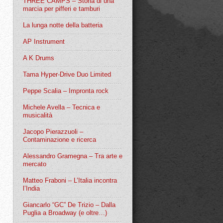
THREE CAMPS – Storia di una
marcia per pifferi e tamburi
La lunga notte della batteria
AP Instrument
A K Drums
Tama Hyper-Drive Duo Limited
Peppe Scalia – Impronta rock
Michele Avella – Tecnica e
musicalità
Jacopo Pierazzuoli –
Contaminazione e ricerca
Alessandro Gramegna – Tra arte e
mercato
Matteo Fraboni – L’Italia incontra
l’India
Giancarlo “GC” De Trizio – Dalla
Puglia a Broadway (e oltre…)