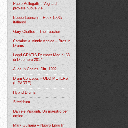
Paolo Pellegatti – Voglia di
provare nuove vie
Beppe Leoncini – Rock 100%
italiano!
Gary Chaffee – The Teacher
Carmine & Vinnie Appice – Bros in
Drums
Leggi GRATIS Drumset Mag n. 63
di Dicembre 2017
Alice In Chains. Dirt, 1992
Drum Concepts – ODD METERS
(II PARTE)
Hybrid Drums
Steeldrum
Daniele Visconti. Un maestro per
amico
Mark Guiliana – Nuovo Libro In