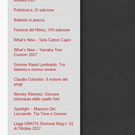
Musika 2017
Poliritmica, III edizione
Batterie in piazza
Festival del Ritmo, VIII edizione
What’s New – Sela Carton Cajon
What’s New – Yamaha Tour
Custom 2017
Simone Raoul Lombardo. Tra
batteria e risorse umane…
Claudio Colombo. Il motore del
prog!
Wesley Ritenour. Giovane
internauta dalle spalle forti
Spotlight – Maurizio Dei
Lazzaretti. Tra Time e Groove
Leggi GRATIS Drumset Mag n. 61
di Ottobre 2017