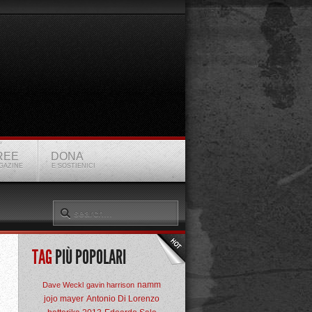
REE
DONA
GAZINE
E SOSTIENICI
TAG
PIÙ POPOLARI
namm
Dave Weckl
gavin harrison
jojo mayer
Antonio Di Lorenzo