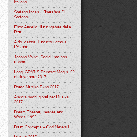
Italiano
Stefano Incani. L’ipersfera Di
Stefano
Enzo Augello, Il navigatore della
Rete
Aldo Mazza. Il nostro uomo a
L’Avana
Jacopo Volpe. Social, ma non
troppo
Leggi GRATIS Drumset Mag n. 62
di Novembre 2017
Roma Musika Expo 2017
Ancora pochi giorni per Musika
2017
Dream Theater, Images and
Words, 1992
Drum Concepts – Odd Meters I