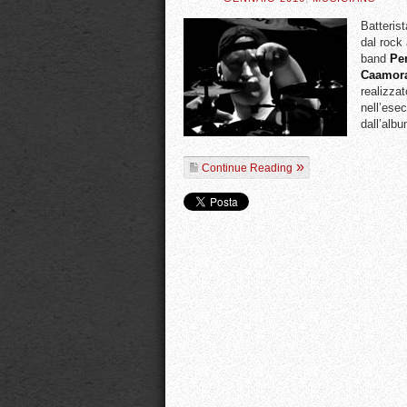
Batteris
dal rock 
band
Pe
Caamor
realizza
nell’esec
dall’alb
Continue Reading