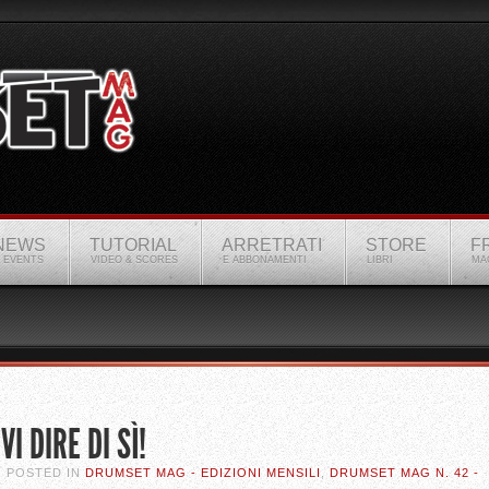
NEWS
TUTORIAL
ARRETRATI
STORE
F
 EVENTS
VIDEO & SCORES
E ABBONAMENTI
LIBRI
MA
I DIRE DI SÌ!
. POSTED IN
DRUMSET MAG - EDIZIONI MENSILI
,
DRUMSET MAG N. 42 -