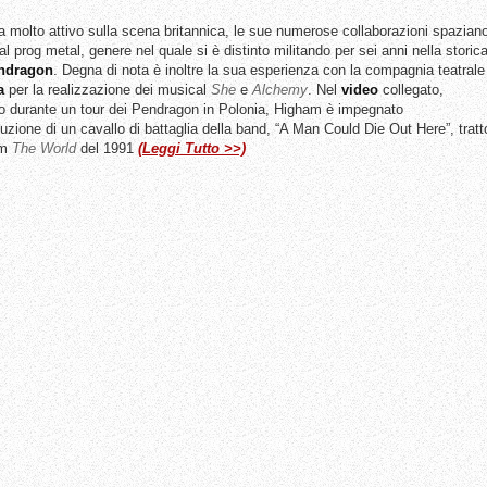
ta molto attivo sulla scena britannica, le sue numerose collaborazioni spazian
al prog metal, genere nel quale si è distinto militando per sei anni nella storic
ndragon
. Degna di nota è inoltre la sua esperienza con la compagnia teatrale
a
per la realizzazione dei musical
She
e
Alchemy
. Nel
video
collegato,
to durante un tour dei Pendragon in Polonia, Higham è impegnato
uzione di un cavallo di battaglia della band, “A Man Could Die Out Here”, tratt
um
The World
del 1991
(Leggi Tutto >>)