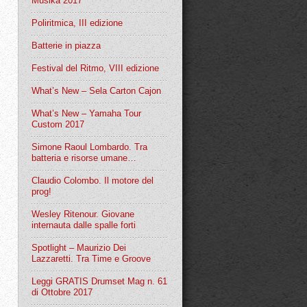
Musika 2017
Poliritmica, III edizione
Batterie in piazza
Festival del Ritmo, VIII edizione
What’s New – Sela Carton Cajon
What’s New – Yamaha Tour
Custom 2017
Simone Raoul Lombardo. Tra
batteria e risorse umane…
Claudio Colombo. Il motore del
prog!
Wesley Ritenour. Giovane
internauta dalle spalle forti
Spotlight – Maurizio Dei
Lazzaretti. Tra Time e Groove
Leggi GRATIS Drumset Mag n. 61
di Ottobre 2017