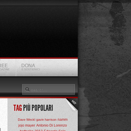
REE
DONA
GAZINE
E SOSTIENICI
TAG
PIÙ POPOLARI
namm
Dave Weckl
gavin harrison
jojo mayer
Antonio Di Lorenzo
l