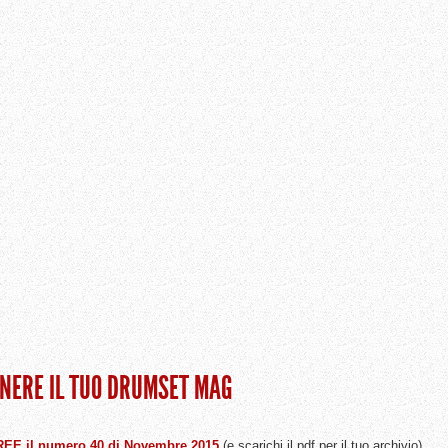
ENERE IL TUO DRUMSET MAG
 FREE il numero 40 di Novembre 2015
(e scarichi il pdf per il tuo archivio)