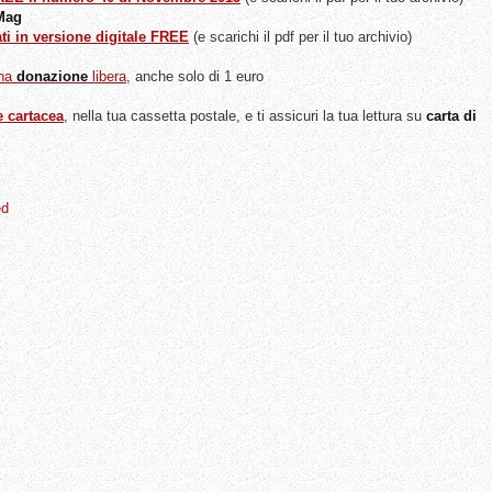
 Mag
ati in versione digitale FREE
(e scarichi il pdf per il tuo archivio)
una
donazione
libera
, anche solo di 1 euro
e cartacea
, nella tua cassetta postale, e ti assicuri la tua lettura su
carta di
ed