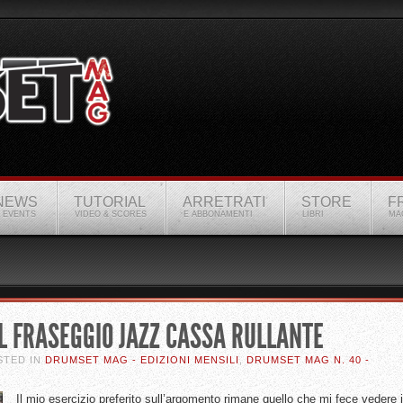
NEWS
TUTORIAL
ARRETRATI
STORE
F
 EVENTS
VIDEO & SCORES
E ABBONAMENTI
LIBRI
MA
L FRASEGGIO JAZZ CASSA RULLANTE
STED IN
DRUMSET MAG - EDIZIONI MENSILI
,
DRUMSET MAG N. 40 -
Il mio esercizio preferito sull’argomento rimane quello che mi fece vedere i