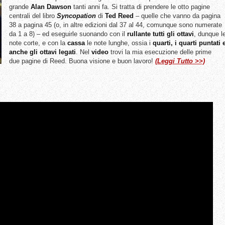
grande
Alan Dawson
tanti anni fa. Si tratta di prendere le otto pagine
centrali del libro
Syncopation
di
Ted Reed
–
quelle che vanno da pagina
38 a pagina 45 (o, in altre edizioni dal 37 al 44, comunque sono numerate
da 1 a 8) – ed eseguirle suonando con il
rullante tutti gli ottavi
, dunque l
note corte, e con la
cassa
le note lunghe, ossia i
quarti, i quarti puntati 
anche gli ottavi legati
. Nel
video
trovi la mia esecuzione delle prime
due pagine di Reed. Buona visione e buon lavoro!
(Leggi Tutto >>)