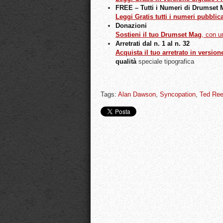
FREE – Tutti i Numeri di Drumset
Leggi Gratis tutti i numeri pubblic
Donazioni
Sostieni il tuo Drumset Mag
, con 
Arretrati dal n. 1 al n. 32
Acquista il tuo arretrato in version
qualità
speciale tipografica
Tags:
Alan Dawson
,
Syncopation
,
Ted Re