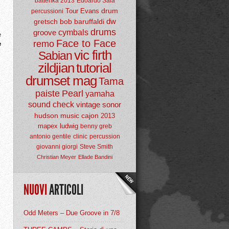
batterika 2013
Edoardo Sala
drum
Tour
Evans
percussioni
dw
gretsch
bob baruffaldi
drums
groove
cymbals
e
Face to Face
remo
e
vic firth
Sabian
zildjian
tutorial
drumset mag
Tama
paiste
Pearl
yamaha
sound check
vintage
sonor
hudson music
cajon
2013
mapex
ludwig
benny greb
antonio gentile
clinic
percussion
giovanni giorgi
Steve Smith
Christian Meyer
Ellade Bandini
NUOVI
ARTICOLI
Odd Meters – Due Groove in 7/8