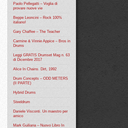
Paolo Pellegatti – Voglia di
provare nuove vie
Beppe Leoncini – Rock 100%
italiano!
Gary Chaffee – The Teacher
Carmine & Vinnie Appice – Bros in
Drums
Leggi GRATIS Drumset Mag n. 63
di Dicembre 2017
Alice In Chains. Dirt, 1992
Drum Concepts – ODD METERS
(II PARTE)
Hybrid Drums
Steeldrum
Daniele Visconti. Un maestro per
amico
Mark Guiliana – Nuovo Libro In