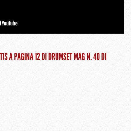
TIS A PAGINA 12 DI DRUMSET MAG N. 40 DI