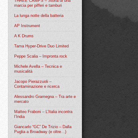
THREE CAMPS – Storia di una
marcia per pifferi e tamburi
La lunga notte della batteria
AP Instrument
A K Drums
Tama Hyper-Drive Duo Limited
Peppe Scalia – Impronta rock
Michele Avella – Tecnica e
musicalità
Jacopo Pierazzuoli –
Contaminazione e ricerca
Alessandro Gramegna – Tra arte e
mercato
Matteo Fraboni – L’Italia incontra
l’India
Giancarlo “GC” De Trizio – Dalla
Puglia a Broadway (e oltre…)