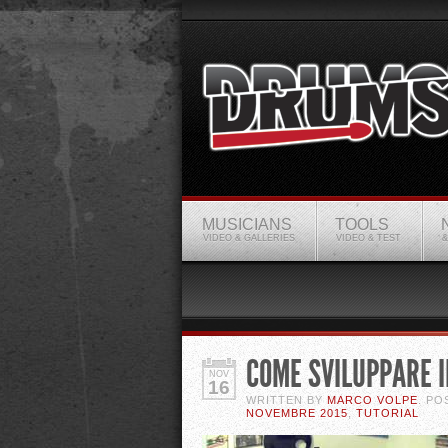
MUSICIANS
TOOLS
VIDEO & GALLERIES
VIDEO & TEST
&
COME SVILUPPARE I
NOV
16
WRITTEN BY
MARCO VOLPE
. PO
NOVEMBRE 2015
,
TUTORIAL