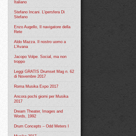
Italiano
Stefano Incani. L’ipersfera Di
Stefano
Enzo Augello, Il navigatore della
Rete
Aldo Mazza. Il nostro uomo a
L’Avana
Jacopo Volpe. Social, ma non
troppo
Leggi GRATIS Drumset Mag n. 62
di Novembre 2017
Roma Musika Expo 2017
Ancora pochi giorni per Musika
2017
Dream Theater, Images and
Words, 1992
Drum Concepts – Odd Meters I