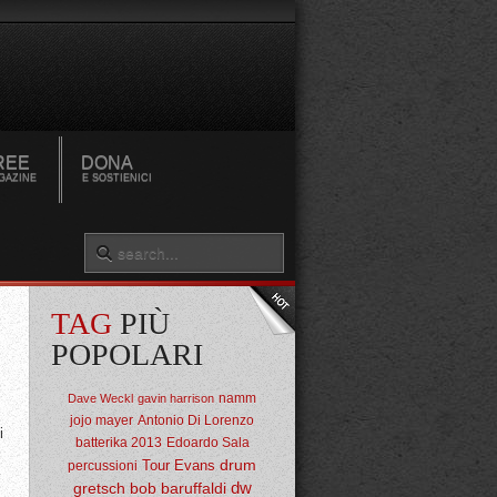
REE
DONA
GAZINE
E SOSTIENICI
TAG
PIÙ
POPOLARI
namm
Dave Weckl
gavin harrison
jojo mayer
Antonio Di Lorenzo
i
batterika 2013
Edoardo Sala
drum
Tour
Evans
percussioni
dw
gretsch
bob baruffaldi