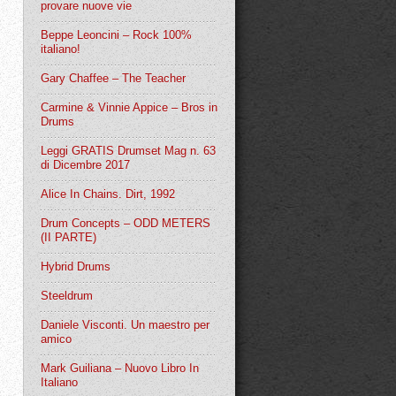
provare nuove vie
Beppe Leoncini – Rock 100%
italiano!
Gary Chaffee – The Teacher
Carmine & Vinnie Appice – Bros in
Drums
Leggi GRATIS Drumset Mag n. 63
di Dicembre 2017
Alice In Chains. Dirt, 1992
Drum Concepts – ODD METERS
(II PARTE)
Hybrid Drums
Steeldrum
Daniele Visconti. Un maestro per
amico
Mark Guiliana – Nuovo Libro In
Italiano