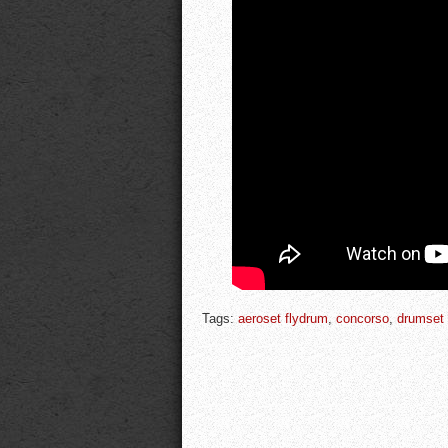
Tags:
aeroset flydrum
,
concorso
,
drumset