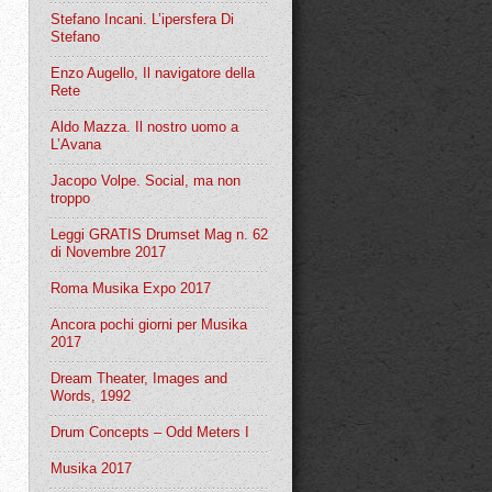
Stefano Incani. L’ipersfera Di
Stefano
Enzo Augello, Il navigatore della
Rete
Aldo Mazza. Il nostro uomo a
L’Avana
Jacopo Volpe. Social, ma non
troppo
Leggi GRATIS Drumset Mag n. 62
di Novembre 2017
Roma Musika Expo 2017
Ancora pochi giorni per Musika
2017
Dream Theater, Images and
Words, 1992
Drum Concepts – Odd Meters I
Musika 2017