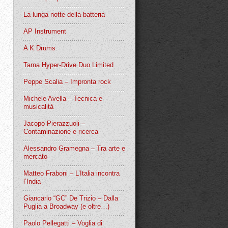
La lunga notte della batteria
AP Instrument
A K Drums
Tama Hyper-Drive Duo Limited
Peppe Scalia – Impronta rock
Michele Avella – Tecnica e
musicalità
Jacopo Pierazzuoli –
Contaminazione e ricerca
Alessandro Gramegna – Tra arte e
mercato
Matteo Fraboni – L’Italia incontra
l’India
Giancarlo “GC” De Trizio – Dalla
Puglia a Broadway (e oltre…)
Paolo Pellegatti – Voglia di