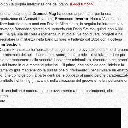
eo con la propria interpretazione del brano.
(Leggi tutto>>)
ene la redazione di
Drumset
Mag
ha deciso di premiare, per la sua
erpretazione di “Aeroset Flydrum”,
Francesco
Inverno
. Nato a Venezia nel
are batteria a otto anni con Davide Michieletto; in seguito ha intrapreso lo
ervatorio Benedetto Marcello di Venezia con Dario Savron, quindi con Kikki
ni
, ha già una discreta esperienza in studio e live con diversi progetti e ha
egnalare la militanza nella band Echoes e l’attività dal 2014 con il collega
hm Section
.
 Cosimi Francesco ha “cercato di eseguire un’improvvisazione al fine di creare
lta minimale del set – bass drum, snare, hi-hat e ride – è voluta per dare più
 e per mantenere nella sonorità il carattere minimalista, riscontrato nel brano”
del brano in due momenti principali: “Il primo, che coincide con l’inizio e la
ortamento (pur mantenendo la pulsazione di riferimento ) per simulare un effetto
do, che coincide con la parte centrale, è opposto al primo perché caratterizzat
riflette nel timing (in avanti), nella creazione del groove e nella ripetizione di
 di una brillante carriera, esteso ovviamente a tutti i partecipanti, che
iasmo.
ore.