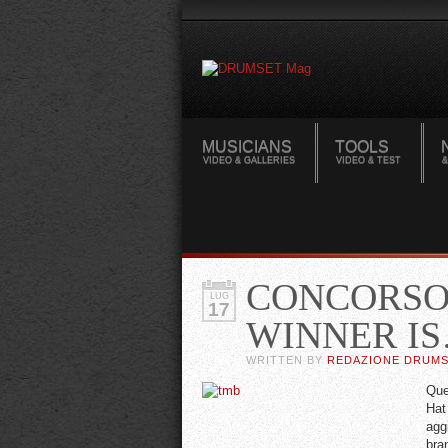
MUSICIANS
TOOLS
VIDEO & GALLERIES
VIDEO & TEST
&
CONCORSO 
LUG
17
WINNER I
WRITTEN BY
REDAZIONE DRUM
Ques
Hat
agg
bra