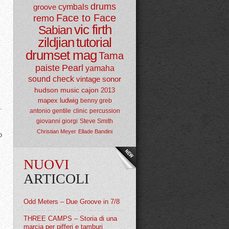
drums
groove
cymbals
Face to Face
remo
vic firth
Sabian
zildjian
tutorial
drumset mag
Tama
paiste
Pearl
yamaha
sound check
vintage
sonor
hudson music
cajon
2013
mapex
ludwig
benny greb
.
antonio gentile
clinic
percussion
giovanni giorgi
Steve Smith
Christian Meyer
Ellade Bandini
o
NUOVI
ARTICOLI
Odd Meters – Due Groove in 7/8
THREE CAMPS – Storia di una
marcia per pifferi e tamburi