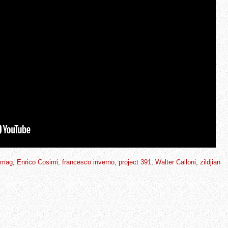
 mag
,
Enrico Cosimi
,
francesco inverno
,
project 391
,
Walter Calloni
,
zildjian