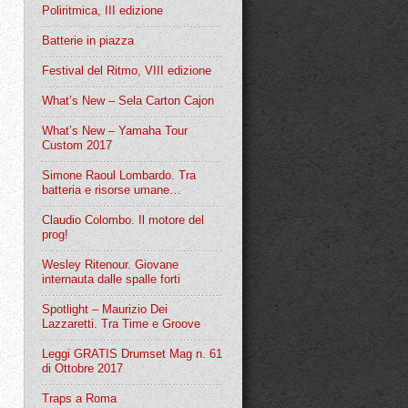
Poliritmica, III edizione
Batterie in piazza
Festival del Ritmo, VIII edizione
What’s New – Sela Carton Cajon
What’s New – Yamaha Tour
Custom 2017
Simone Raoul Lombardo. Tra
batteria e risorse umane…
Claudio Colombo. Il motore del
prog!
Wesley Ritenour. Giovane
internauta dalle spalle forti
Spotlight – Maurizio Dei
Lazzaretti. Tra Time e Groove
Leggi GRATIS Drumset Mag n. 61
di Ottobre 2017
Traps a Roma