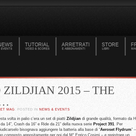
NEWS
TUTORIAL
ARRETRATI
STORE
F
 EVENTS
VIDEO & SCORES
E ABBONAMENTI
LIBRI
MA
ZILDJIAN 2015 – THE
S…
SET MAG
. POSTED IN
NEWS & EVENTS
ta volta in palio c’era un set di piatti
Zildjian
di grande qualità, formato da H
 da 14”, Crash da 16” e Ride da 21” della nuova serie
Project
391
. Per
iudicarselo bisognava aggiungere la batteria alla base di “
Aeroset
Flydrum
” –
no composto appositamente per noi dal M° Enrico Cosimi – e registrare un