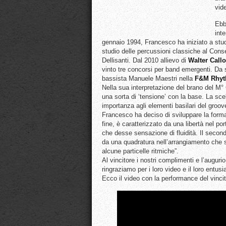
vid
Ebb
int
gennaio 1994, Francesco ha iniziato a studi
studio delle percussioni classiche al Cons
Dellisanti. Dal 2010 allievo di
Walter
Callo
vinto tre concorsi per band emergenti. Da s
bassista Manuele Maestri nella
F&M Rhyt
Nella sua interpretazione del brano del M°
una sorta di ‘tensione’ con la base. La sce
importanza agli elementi basilari del groove
Francesco ha deciso di sviluppare la forma 
fine, è caratterizzato da una libertà nel p
che desse sensazione di fluidità. Il secon
da una quadratura nell’arrangiamento che si 
alcune particelle ritmiche”.
Al vincitore i nostri complimenti e l’augurio
ringraziamo per i loro video e il loro entus
Ecco il video con la performance del vincit