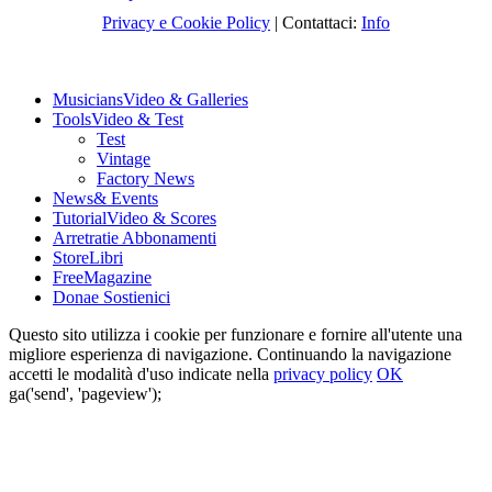
Privacy e Cookie Policy
| Contattaci:
Info
Musicians
Video & Galleries
Tools
Video & Test
Test
Vintage
Factory News
News
& Events
Tutorial
Video & Scores
Arretrati
e Abbonamenti
Store
Libri
Free
Magazine
Dona
e Sostienici
Questo sito utilizza i cookie per funzionare e fornire all'utente una
migliore esperienza di navigazione. Continuando la navigazione
accetti le modalità d'uso indicate nella
privacy policy
OK
ga('send', 'pageview');