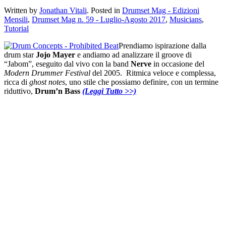
Written by
Jonathan Vitali
. Posted in
Drumset Mag - Edizioni
Mensili
,
Drumset Mag n. 59 - Luglio-Agosto 2017
,
Musicians
,
Tutorial
Prendiamo ispirazione dalla
drum star
Jojo Mayer
e andiamo ad analizzare il groove di
“Jabom”, eseguito dal vivo con la band
Nerve
in occasione del
Modern Drummer Festival
del 2005. Ritmica veloce e complessa,
ricca di
ghost notes
, uno stile che possiamo definire, con un termine
riduttivo,
Drum’n Bass
(Leggi Tutto >>)